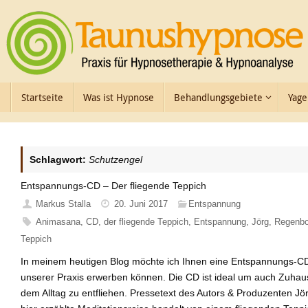
Zum
Inhalt
springen
Zum
Startseite
Was ist Hypnose
Behandlungsgebiete
Yage
Inhalt
springen
Schlagwort:
Schutzengel
Entspannungs-CD – Der fliegende Teppich
Markus Stalla
20. Juni 2017
Entspannung
Animasana
,
CD
,
der fliegende Teppich
,
Entspannung
,
Jörg
,
Regenb
Teppich
In meinem heutigen Blog möchte ich Ihnen eine Entspannungs-CD v
unserer Praxis erwerben können. Die CD ist ideal um auch Zuhaus
dem Alltag zu entfliehen. Pressetext des Autors & Produzenten Jör