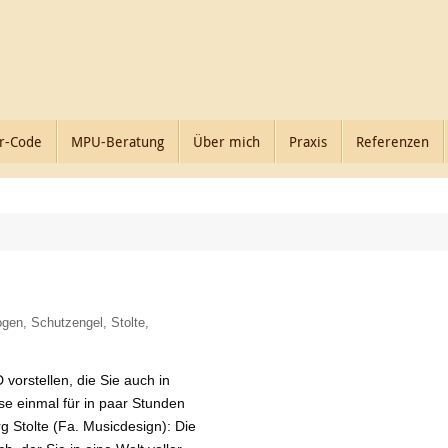
r-Code
MPU-Beratung
Über mich
Praxis
Referenzen
ogen
,
Schutzengel
,
Stolte
,
orstellen, die Sie auch in
e einmal für in paar Stunden
g Stolte (Fa. Musicdesign): Die