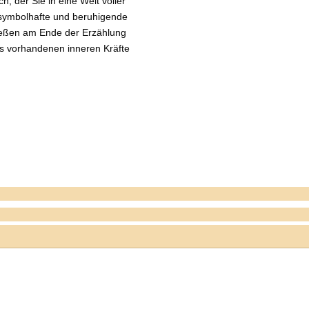
h, der Sie in eine Welt voller
 symbolhafte und beruhigende
fließen am Ende der Erzählung
ns vorhandenen inneren Kräfte