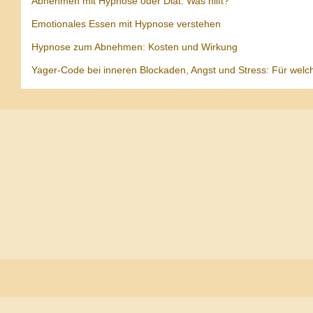
Abnehmen mit Hypnose oder Diät: Was hilft?
Emotionales Essen mit Hypnose verstehen
Hypnose zum Abnehmen: Kosten und Wirkung
Yager-Code bei inneren Blockaden, Angst und Stress: Für welc