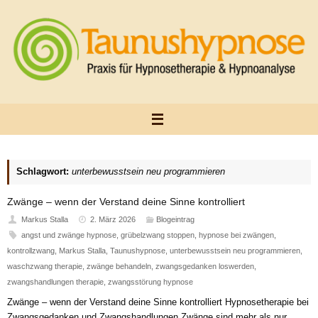
Zum
Inhalt
springen
Schlagwort:
unterbewusstsein neu programmieren
Zwänge – wenn der Verstand deine Sinne kontrolliert
Markus Stalla
2. März 2026
Blogeintrag
angst und zwänge hypnose
,
grübelzwang stoppen
,
hypnose bei zwängen
,
kontrollzwang
,
Markus Stalla
,
Taunushypnose
,
unterbewusstsein neu programmieren
,
waschzwang therapie
,
zwänge behandeln
,
zwangsgedanken loswerden
,
zwangshandlungen therapie
,
zwangsstörung hypnose
Zwänge – wenn der Verstand deine Sinne kontrolliert Hypnosetherapie bei
Zwangsgedanken und Zwangshandlungen Zwänge sind mehr als nur