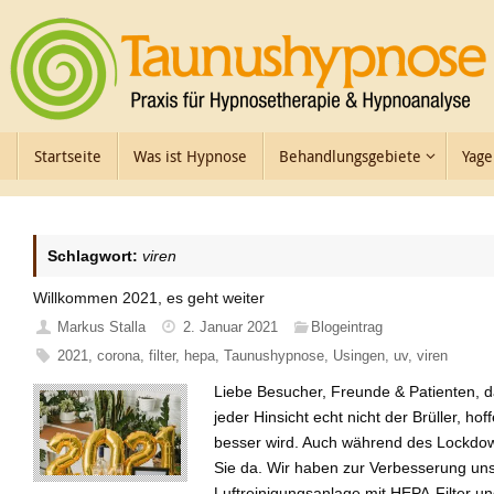
Zum
Inhalt
springen
Zum
Startseite
Was ist Hypnose
Behandlungsgebiete
Yage
Inhalt
springen
Schlagwort:
viren
Willkommen 2021, es geht weiter
Markus Stalla
2. Januar 2021
Blogeintrag
2021
,
corona
,
filter
,
hepa
,
Taunushypnose
,
Usingen
,
uv
,
viren
Liebe Besucher, Freunde & Patienten, da
jeder Hinsicht echt nicht der Brüller, hof
besser wird. Auch während des Lockdown
Sie da. Wir haben zur Verbesserung uns
Luftreinigungsanlage mit HEPA-Filter un