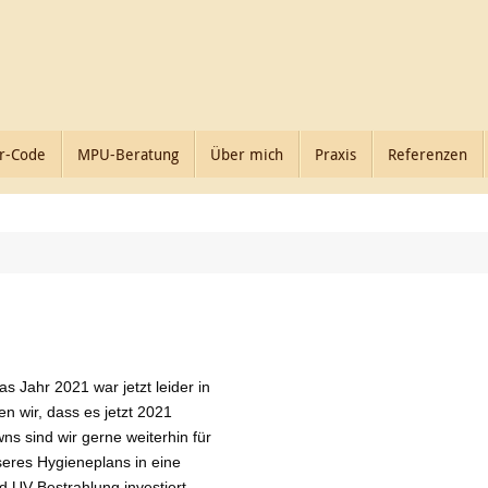
r-Code
MPU-Beratung
Über mich
Praxis
Referenzen
s Jahr 2021 war jetzt leider in
fen wir, dass es jetzt 2021
s sind wir gerne weiterhin für
eres Hygieneplans in eine
d UV-Bestrahlung investiert.