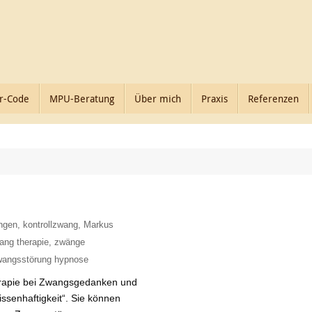
r-Code
MPU-Beratung
Über mich
Praxis
Referenzen
ngen
,
kontrollzwang
,
Markus
ng therapie
,
zwänge
wangsstörung hypnose
erapie bei Zwangsgedanken und
senhaftigkeit“. Sie können