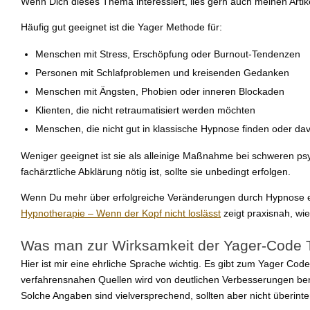
Wenn Dich dieses Thema interessiert, lies gern auch meinen Arti
Häufig gut geeignet ist die Yager Methode für:
Menschen mit Stress, Erschöpfung oder Burnout-Tendenzen
Personen mit Schlafproblemen und kreisenden Gedanken
Menschen mit Ängsten, Phobien oder inneren Blockaden
Klienten, die nicht retraumatisiert werden möchten
Menschen, die nicht gut in klassische Hypnose finden oder d
Weniger geeignet ist sie als alleinige Maßnahme bei schweren p
fachärztliche Abklärung nötig ist, sollte sie unbedingt erfolgen.
Wenn Du mehr über erfolgreiche Veränderungen durch Hypnose er
Hypnotherapie – Wenn der Kopf nicht loslässt
zeigt praxisnah, wi
Was man zur Wirksamkeit der Yager-Code T
Hier ist mir eine ehrliche Sprache wichtig. Es gibt zum Yager Code 
verfahrensnahen Quellen wird von deutlichen Verbesserungen ber
Solche Angaben sind vielversprechend, sollten aber nicht überinte