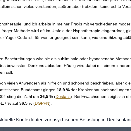
allein schon vieles verstanden, spüren aber trotzdem keine echte Ver
sychotherapie, und ich arbeite in meiner Praxis mit verschiedenen mod
Yager Methode wird oft im Umfeld der Hypnotherapie eingeordnet, gleic
 der Yager Code ist, für wen er geeignet sein kann, wie eine Sitzung a
n Beschreibungen wird sie als subliminale oder hypnosenahe Methode erk
 des bewussten Denkens ablaufen. Häufig wird dabei mit einem inneren 
n soll.
d von vielen Anwendern als hilfreich und schonend beschrieben, aber di
Statistischen Bundesamt gingen
18,9 %
der Krankenhausbehandlungen vo
004 stieg die Zahl um
36,5 %
(
Destatis
). Bei Erwachsenen zeigt sich eb
41,7 %
auf
36,5 %
(
DGPPN
).
Aktuelle Kontextdaten zur psychischen Belastung in Deutschlan