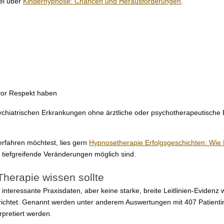
kel über
Kinderhypnose: Chancen und Herausforderungen
.
avor Respekt haben
sychiatrischen Erkrankungen ohne ärztliche oder psychotherapeutisch
fahren möchtest, lies gern
Hypnosetherapie Erfolgsgeschichten: Wie
e tiefgreifende Veränderungen möglich sind.
herapie wissen sollte
interessante Praxisdaten, aber keine starke, breite Leitlinien-Evidenz w
ichtet. Genannt werden unter anderem Auswertungen mit 407 Patientin
rpretiert werden.