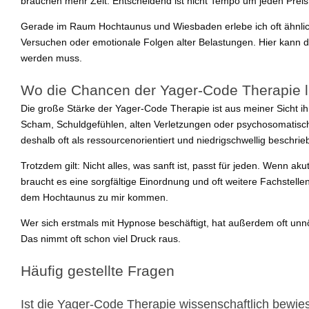
brauchen mehr Zeit. Entscheidend ist nicht Tempo um jeden Preis,
Gerade im Raum Hochtaunus und Wiesbaden erlebe ich oft ähnlich
Versuchen oder emotionale Folgen alter Belastungen. Hier kann di
werden muss.
Wo die Chancen der Yager-Code Therapie l
Die große Stärke der Yager-Code Therapie ist aus meiner Sicht i
Scham, Schuldgefühlen, alten Verletzungen oder psychosomatisch
deshalb oft als ressourcenorientiert und niedrigschwellig beschrie
Trotzdem gilt: Nicht alles, was sanft ist, passt für jeden. Wenn
braucht es eine sorgfältige Einordnung und oft weitere Fachstel
dem Hochtaunus zu mir kommen.
Wer sich erstmals mit Hypnose beschäftigt, hat außerdem oft unn
Das nimmt oft schon viel Druck raus.
Häufig gestellte Fragen
Ist die Yager-Code Therapie wissenschaftlich bewie