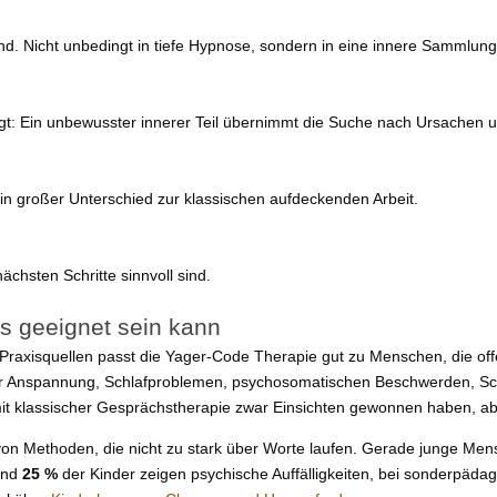
and. Nicht unbedingt in tiefe Hypnose, sondern in eine innere Sammlung
sagt: Ein unbewusster innerer Teil übernimmt die Suche nach Ursache
ein großer Unterschied zur klassischen aufdeckenden Arbeit.
chsten Schritte sinnvoll sind.
s geeignet sein kann
axisquellen passt die Yager-Code Therapie gut zu Menschen, die offe
erer Anspannung, Schlafproblemen, psychosomatischen Beschwerden, 
 klassischer Gesprächstherapie zwar Einsichten gewonnen haben, aber
ft von Methoden, die nicht zu stark über Worte laufen. Gerade junge Me
Rund
25 %
der Kinder zeigen psychische Auffälligkeiten, bei sonderpäd