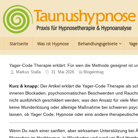
Zum
Inhalt
springen
Zum
Startseite
Was ist Hypnose
Behandlungsgebiete
Yage
Inhalt
springen
Yager-Code Therapie erklärt: Für wen die Methode geeignet ist un
Markus Stalla
31. Mai 2026
Blogeintrag
Kurz & knapp:
Der Artikel erklärt die Yager-Code Therapie als 
inneren Blockaden, psychosomatischen Beschwerden und Rauchstop
nicht ausführlich geschildert werden, was den Ansatz für viele Me
keine Wunderlösung oder alleinige Maßnahme bei schweren psychiat
lassen, ob Yager Code, Hypnose oder eine andere therapeutische
Wenn Du nach einer sanften, aber wirksamen Unterstützung bei Äng
Menschen im Hochtaunus, in Wiesbaden und rund um Bad Homburg 