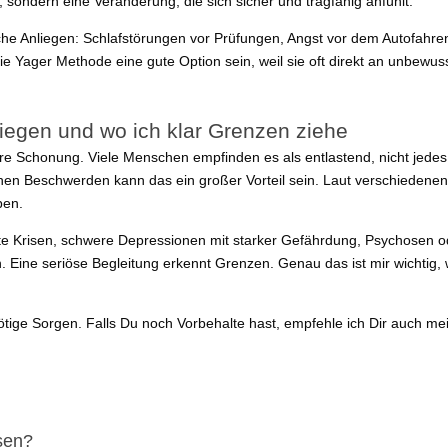
 sondern eine Veränderung, die sich sicher und tragfähig anfühlt.
e Anliegen: Schlafstörungen vor Prüfungen, Angst vor dem Autofahren
e Yager Methode eine gute Option sein, weil sie oft direkt an unbewuss
iegen und wo ich klar Grenzen ziehe
hre Schonung. Viele Menschen empfinden es als entlastend, nicht jede
en Beschwerden kann das ein großer Vorteil sein. Laut verschiedenen
ben.
 akute Krisen, schwere Depressionen mit starker Gefährdung, Psychosen
len. Eine seriöse Begleitung erkennt Grenzen. Genau das ist mir wic
ötige Sorgen. Falls Du noch Vorbehalte hast, empfehle ich Dir auch me
sen?