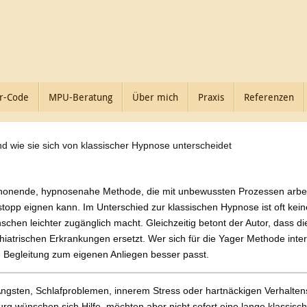
r-Code
MPU-Beratung
Über mich
Praxis
Referenzen
d wie sie sich von klassischer Hypnose unterscheidet
schonende, hypnosenahe Methode, die mit unbewussten Prozessen arbeit
p eignen kann. Im Unterschied zur klassischen Hypnose ist oft keine
nschen leichter zugänglich macht. Gleichzeitig betont der Autor, dass d
rischen Erkrankungen ersetzt. Wer sich für die Yager Methode interes
 Begleitung zum eigenen Anliegen besser passt.
sten, Schlafproblemen, innerem Stress oder hartnäckigen Verhaltensmu
wünschen sich Hilfe, möchten aber nicht sofort eine lange klassisch