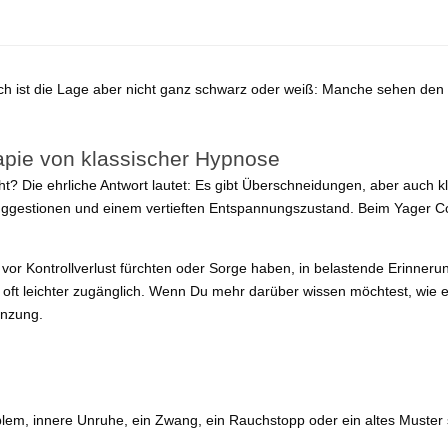
hlich ist die Lage aber nicht ganz schwarz oder weiß: Manche sehen d
apie von klassischer Hypnose
? Die ehrliche Antwort lautet: Es gibt Überschneidungen, aber auch kl
Suggestionen und einem vertieften Entspannungszustand. Beim Yager Cod
vor Kontrollverlust fürchten oder Sorge haben, in belastende Erinneru
oft leichter zugänglich. Wenn Du mehr darüber wissen möchtest, wie ein
änzung.
blem, innere Unruhe, ein Zwang, ein Rauchstopp oder ein altes Muster s