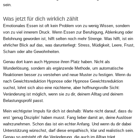
sein.
Was jetzt für dich wirklich zählt
Emotionales Essen ist oft kein Problem von zu wenig Wissen, sondern
von zu viel innerem Druck. Wenn Essen zur Beruhigung, Ablenkung oder
Belohnung geworden ist, hilft selten noch mehr Strenge. Was hilft, ist ein
ehrlicher Blick auf das, was darunterliegt: Stress, Müdigkeit, Leere, Frust,
Scham oder alte Gewohnheiten.
Genau dort kann auch Hypnose ihren Platz haben. Nicht als
Wunderlösung, sondern als ergänzende Methode, um automatische
Reaktionen besser zu verstehen und neue Muster zu festigen. Wenn du
nach Gewichtsreduktion Hypnose oder Hypnose Gewichtsreduktion
suchst, lohnt sich also eine nüchterne, aber hoffnungsvolle Sicht:
Veränderung ist möglich, wenn sie zu dir, deinem Alltag und deinem
Belastungsprofil passt.
Mein wichtigster Impuls für dich ist deshalb: Warte nicht darauf, dass du
erst ‘genug Disziplin’ haben musst. Fang lieber damit an, deine Auslöser
wahrzunehmen. Schon das ist ein echter Anfang. Und wenn du dir dabei
Unterstützung wünschst, darf diese empathisch, klar und realistisch sein.
Genau so entsteht oft die Veränderung, die auch im Alltag trägt.