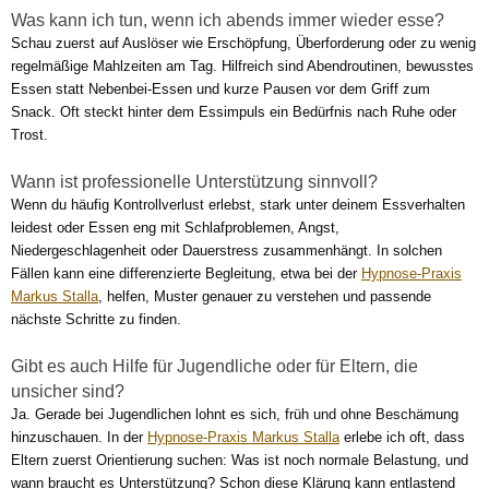
Was kann ich tun, wenn ich abends immer wieder esse?
Schau zuerst auf Auslöser wie Erschöpfung, Überforderung oder zu wenig
regelmäßige Mahlzeiten am Tag. Hilfreich sind Abendroutinen, bewusstes
Essen statt Nebenbei-Essen und kurze Pausen vor dem Griff zum
Snack. Oft steckt hinter dem Essimpuls ein Bedürfnis nach Ruhe oder
Trost.
Wann ist professionelle Unterstützung sinnvoll?
Wenn du häufig Kontrollverlust erlebst, stark unter deinem Essverhalten
leidest oder Essen eng mit Schlafproblemen, Angst,
Niedergeschlagenheit oder Dauerstress zusammenhängt. In solchen
Fällen kann eine differenzierte Begleitung, etwa bei der
Hypnose-Praxis
Markus Stalla
, helfen, Muster genauer zu verstehen und passende
nächste Schritte zu finden.
Gibt es auch Hilfe für Jugendliche oder für Eltern, die
unsicher sind?
Ja. Gerade bei Jugendlichen lohnt es sich, früh und ohne Beschämung
hinzuschauen. In der
Hypnose-Praxis Markus Stalla
erlebe ich oft, dass
Eltern zuerst Orientierung suchen: Was ist noch normale Belastung, und
wann braucht es Unterstützung? Schon diese Klärung kann entlastend