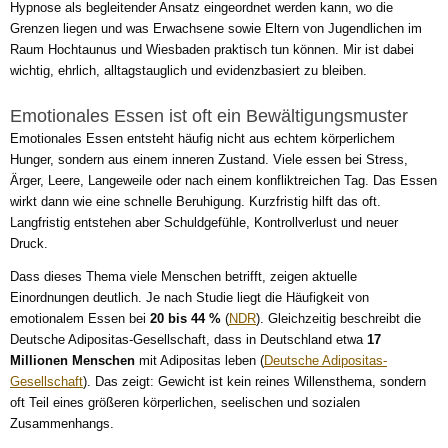
Hypnose als begleitender Ansatz eingeordnet werden kann, wo die
Grenzen liegen und was Erwachsene sowie Eltern von Jugendlichen im
Raum Hochtaunus und Wiesbaden praktisch tun können. Mir ist dabei
wichtig, ehrlich, alltagstauglich und evidenzbasiert zu bleiben.
Emotionales Essen ist oft ein Bewältigungsmuster
Emotionales Essen entsteht häufig nicht aus echtem körperlichem
Hunger, sondern aus einem inneren Zustand. Viele essen bei Stress,
Ärger, Leere, Langeweile oder nach einem konfliktreichen Tag. Das Essen
wirkt dann wie eine schnelle Beruhigung. Kurzfristig hilft das oft.
Langfristig entstehen aber Schuldgefühle, Kontrollverlust und neuer
Druck.
Dass dieses Thema viele Menschen betrifft, zeigen aktuelle
Einordnungen deutlich. Je nach Studie liegt die Häufigkeit von
emotionalem Essen bei
20 bis 44 %
(
NDR
). Gleichzeitig beschreibt die
Deutsche Adipositas-Gesellschaft, dass in Deutschland etwa
17
Millionen Menschen
mit Adipositas leben (
Deutsche Adipositas-
Gesellschaft
). Das zeigt: Gewicht ist kein reines Willensthema, sondern
oft Teil eines größeren körperlichen, seelischen und sozialen
Zusammenhangs.