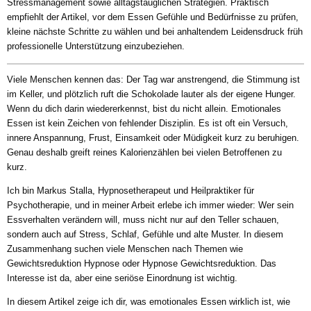
Stressmanagement sowie alltagstauglichen Strategien. Praktisch
empfiehlt der Artikel, vor dem Essen Gefühle und Bedürfnisse zu prüfen,
kleine nächste Schritte zu wählen und bei anhaltendem Leidensdruck früh
professionelle Unterstützung einzubeziehen.
Viele Menschen kennen das: Der Tag war anstrengend, die Stimmung ist
im Keller, und plötzlich ruft die Schokolade lauter als der eigene Hunger.
Wenn du dich darin wiedererkennst, bist du nicht allein. Emotionales
Essen ist kein Zeichen von fehlender Disziplin. Es ist oft ein Versuch,
innere Anspannung, Frust, Einsamkeit oder Müdigkeit kurz zu beruhigen.
Genau deshalb greift reines Kalorienzählen bei vielen Betroffenen zu
kurz.
Ich bin Markus Stalla, Hypnosetherapeut und Heilpraktiker für
Psychotherapie, und in meiner Arbeit erlebe ich immer wieder: Wer sein
Essverhalten verändern will, muss nicht nur auf den Teller schauen,
sondern auch auf Stress, Schlaf, Gefühle und alte Muster. In diesem
Zusammenhang suchen viele Menschen nach Themen wie
Gewichtsreduktion Hypnose oder Hypnose Gewichtsreduktion. Das
Interesse ist da, aber eine seriöse Einordnung ist wichtig.
In diesem Artikel zeige ich dir, was emotionales Essen wirklich ist, wie