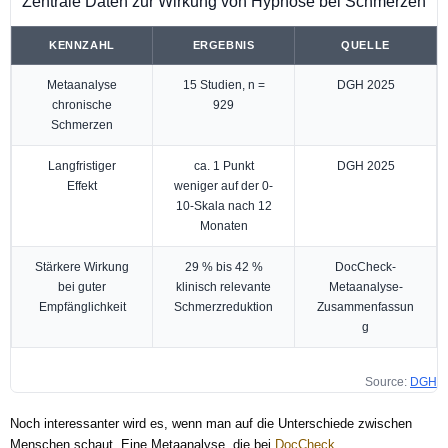
Zentrale Daten zur Wirkung von Hypnose bei Schmerzen
KENNZAHL
ERGEBNIS
QUELLE
Metaanalyse
15 Studien, n =
DGH 2025
chronische
929
Schmerzen
Langfristiger
ca. 1 Punkt
DGH 2025
Effekt
weniger auf der 0-
10-Skala nach 12
Monaten
Stärkere Wirkung
29 % bis 42 %
DocCheck-
bei guter
klinisch relevante
Metaanalyse-
Empfänglichkeit
Schmerzreduktion
Zusammenfassun
g
Source:
DGH
Noch interessanter wird es, wenn man auf die Unterschiede zwischen
Menschen schaut. Eine Metaanalyse, die bei
DocCheck