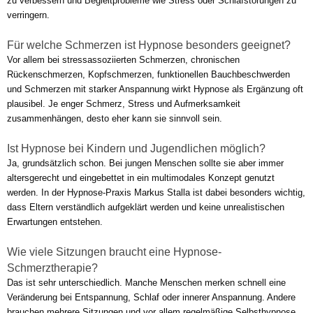
zu verbessern und Begleitprobleme wie Stress oder Schlafstörungen zu
verringern.
Für welche Schmerzen ist Hypnose besonders geeignet?
Vor allem bei stressassoziierten Schmerzen, chronischen
Rückenschmerzen, Kopfschmerzen, funktionellen Bauchbeschwerden
und Schmerzen mit starker Anspannung wirkt Hypnose als Ergänzung oft
plausibel. Je enger Schmerz, Stress und Aufmerksamkeit
zusammenhängen, desto eher kann sie sinnvoll sein.
Ist Hypnose bei Kindern und Jugendlichen möglich?
Ja, grundsätzlich schon. Bei jungen Menschen sollte sie aber immer
altersgerecht und eingebettet in ein multimodales Konzept genutzt
werden. In der Hypnose-Praxis Markus Stalla ist dabei besonders wichtig,
dass Eltern verständlich aufgeklärt werden und keine unrealistischen
Erwartungen entstehen.
Wie viele Sitzungen braucht eine Hypnose-
Schmerztherapie?
Das ist sehr unterschiedlich. Manche Menschen merken schnell eine
Veränderung bei Entspannung, Schlaf oder innerer Anspannung. Andere
brauchen mehrere Sitzungen und vor allem regelmäßige Selbsthypnose,