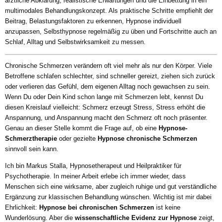
ärztliche Abklärung, realistische Erwartungen und die Einbettung in ein
multimodales Behandlungskonzept. Als praktische Schritte empfiehlt der
Beitrag, Belastungsfaktoren zu erkennen, Hypnose individuell
anzupassen, Selbsthypnose regelmäßig zu üben und Fortschritte auch an
Schlaf, Alltag und Selbstwirksamkeit zu messen.
Chronische Schmerzen verändern oft viel mehr als nur den Körper. Viele
Betroffene schlafen schlechter, sind schneller gereizt, ziehen sich zurück
oder verlieren das Gefühl, dem eigenen Alltag noch gewachsen zu sein.
Wenn Du oder Dein Kind schon lange mit Schmerzen lebt, kennst Du
diesen Kreislauf vielleicht: Schmerz erzeugt Stress, Stress erhöht die
Anspannung, und Anspannung macht den Schmerz oft noch präsenter.
Genau an dieser Stelle kommt die Frage auf, ob eine
Hypnose-
Schmerztherapie
oder gezielte
Hypnose chronische Schmerzen
sinnvoll sein kann.
Ich bin Markus Stalla, Hypnosetherapeut und Heilpraktiker für
Psychotherapie. In meiner Arbeit erlebe ich immer wieder, dass
Menschen sich eine wirksame, aber zugleich ruhige und gut verständliche
Ergänzung zur klassischen Behandlung wünschen. Wichtig ist mir dabei
Ehrlichkeit:
Hypnose bei chronischen Schmerzen
ist keine
Wunderlösung. Aber die
wissenschaftliche Evidenz zur Hypnose
zeigt,