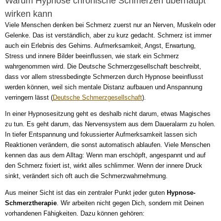
Warum Hypnose chronische Schmerzen überhaupt
wirken kann
Viele Menschen denken bei Schmerz zuerst nur an Nerven, Muskeln oder
Gelenke. Das ist verständlich, aber zu kurz gedacht. Schmerz ist immer
auch ein Erlebnis des Gehirns. Aufmerksamkeit, Angst, Erwartung,
Stress und innere Bilder beeinflussen, wie stark ein Schmerz
wahrgenommen wird. Die Deutsche Schmerzgesellschaft beschreibt,
dass vor allem stressbedingte Schmerzen durch Hypnose beeinflusst
werden können, weil sich mentale Distanz aufbauen und Anspannung
verringern lässt (
Deutsche Schmerzgesellschaft
).
In einer Hypnosesitzung geht es deshalb nicht darum, etwas Magisches
zu tun. Es geht darum, das Nervensystem aus dem Daueralarm zu holen.
In tiefer Entspannung und fokussierter Aufmerksamkeit lassen sich
Reaktionen verändern, die sonst automatisch ablaufen. Viele Menschen
kennen das aus dem Alltag: Wenn man erschöpft, angespannt und auf
den Schmerz fixiert ist, wirkt alles schlimmer. Wenn der innere Druck
sinkt, verändert sich oft auch die Schmerzwahrnehmung.
Aus meiner Sicht ist das ein zentraler Punkt jeder guten
Hypnose-
Schmerztherapie
. Wir arbeiten nicht gegen Dich, sondern mit Deinen
vorhandenen Fähigkeiten. Dazu können gehören: