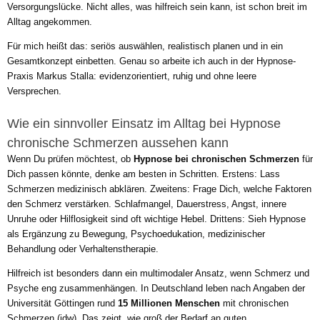
Versorgungslücke. Nicht alles, was hilfreich sein kann, ist schon breit im
Alltag angekommen.
Für mich heißt das: seriös auswählen, realistisch planen und in ein
Gesamtkonzept einbetten. Genau so arbeite ich auch in der Hypnose-
Praxis Markus Stalla: evidenzorientiert, ruhig und ohne leere
Versprechen.
Wie ein sinnvoller Einsatz im Alltag bei Hypnose
chronische Schmerzen aussehen kann
Wenn Du prüfen möchtest, ob
Hypnose bei chronischen Schmerzen
für
Dich passen könnte, denke am besten in Schritten. Erstens: Lass
Schmerzen medizinisch abklären. Zweitens: Frage Dich, welche Faktoren
den Schmerz verstärken. Schlafmangel, Dauerstress, Angst, innere
Unruhe oder Hilflosigkeit sind oft wichtige Hebel. Drittens: Sieh Hypnose
als Ergänzung zu Bewegung, Psychoedukation, medizinischer
Behandlung oder Verhaltenstherapie.
Hilfreich ist besonders dann ein multimodaler Ansatz, wenn Schmerz und
Psyche eng zusammenhängen. In Deutschland leben nach Angaben der
Universität Göttingen rund
15 Millionen Menschen
mit chronischen
Schmerzen (idw). Das zeigt, wie groß der Bedarf an guten,