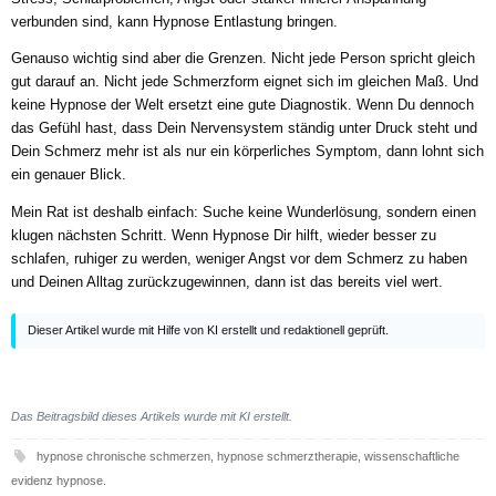
verbunden sind, kann Hypnose Entlastung bringen.
Genauso wichtig sind aber die Grenzen. Nicht jede Person spricht gleich
gut darauf an. Nicht jede Schmerzform eignet sich im gleichen Maß. Und
keine Hypnose der Welt ersetzt eine gute Diagnostik. Wenn Du dennoch
das Gefühl hast, dass Dein Nervensystem ständig unter Druck steht und
Dein Schmerz mehr ist als nur ein körperliches Symptom, dann lohnt sich
ein genauer Blick.
Mein Rat ist deshalb einfach: Suche keine Wunderlösung, sondern einen
klugen nächsten Schritt. Wenn Hypnose Dir hilft, wieder besser zu
schlafen, ruhiger zu werden, weniger Angst vor dem Schmerz zu haben
und Deinen Alltag zurückzugewinnen, dann ist das bereits viel wert.
Dieser Artikel wurde mit Hilfe von KI erstellt und redaktionell geprüft.
Das Beitragsbild dieses Artikels wurde mit KI erstellt.
hypnose chronische schmerzen
,
hypnose schmerztherapie
,
wissenschaftliche
evidenz hypnose
.