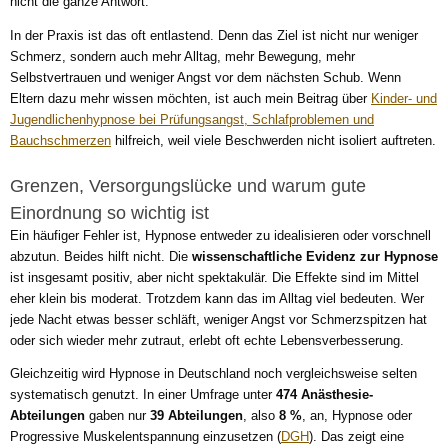
nicht die ganze Antwort.
In der Praxis ist das oft entlastend. Denn das Ziel ist nicht nur weniger
Schmerz, sondern auch mehr Alltag, mehr Bewegung, mehr
Selbstvertrauen und weniger Angst vor dem nächsten Schub. Wenn
Eltern dazu mehr wissen möchten, ist auch mein Beitrag über
Kinder- und
Jugendlichenhypnose bei Prüfungsangst, Schlafproblemen und
Bauchschmerzen
hilfreich, weil viele Beschwerden nicht isoliert auftreten.
Grenzen, Versorgungslücke und warum gute
Einordnung so wichtig ist
Ein häufiger Fehler ist, Hypnose entweder zu idealisieren oder vorschnell
abzutun. Beides hilft nicht. Die
wissenschaftliche Evidenz zur Hypnose
ist insgesamt positiv, aber nicht spektakulär. Die Effekte sind im Mittel
eher klein bis moderat. Trotzdem kann das im Alltag viel bedeuten. Wer
jede Nacht etwas besser schläft, weniger Angst vor Schmerzspitzen hat
oder sich wieder mehr zutraut, erlebt oft echte Lebensverbesserung.
Gleichzeitig wird Hypnose in Deutschland noch vergleichsweise selten
systematisch genutzt. In einer Umfrage unter
474 Anästhesie-
Abteilungen
gaben nur
39 Abteilungen
, also
8 %
, an, Hypnose oder
Progressive Muskelentspannung einzusetzen (
DGH
). Das zeigt eine