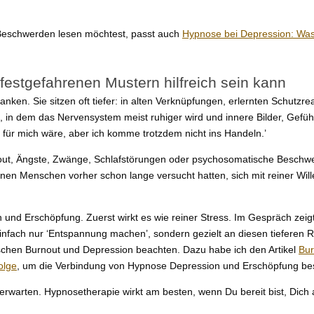
 Beschwerden lesen möchtest, passt auch
Hypnose bei Depression: Was
estgefahrenen Mustern hilfreich sein kann
nken. Sie sitzen oft tiefer: in alten Verknüpfungen, erlernten Schut
d, in dem das Nervensystem meist ruhiger wird und innere Bilder, Gefüh
t für mich wäre, aber ich komme trotzdem nicht ins Handeln.’
rnout, Ängste, Zwänge, Schlafstörungen oder psychosomatische Besch
en Menschen vorher schon lange versucht hatten, sich mit reiner Will
nd Erschöpfung. Zuerst wirkt es wie reiner Stress. Im Gespräch zeigt 
infach nur ‘Entspannung machen’, sondern gezielt an diesen tieferen 
schen Burnout und Depression beachten. Dazu habe ich den Artikel
Bur
olge
, um die Verbindung von Hypnose Depression und Erschöpfung bes
u erwarten. Hypnosetherapie wirkt am besten, wenn Du bereit bist, Dic