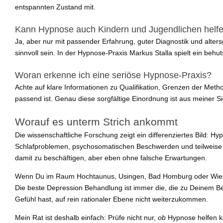
entspannten Zustand mit.
Kann Hypnose auch Kindern und Jugendlichen helf
Ja, aber nur mit passender Erfahrung, guter Diagnostik und alt
sinnvoll sein. In der Hypnose-Praxis Markus Stalla spielt ein beh
Woran erkenne ich eine seriöse Hypnose-Praxis?
Achte auf klare Informationen zu Qualifikation, Grenzen der Met
passend ist. Genau diese sorgfältige Einordnung ist aus meiner S
Worauf es unterm Strich ankommt
Die wissenschaftliche Forschung zeigt ein differenziertes Bild: H
Schlafproblemen, psychosomatischen Beschwerden und teilweise 
damit zu beschäftigen, aber eben ohne falsche Erwartungen.
Wenn Du im Raum Hochtaunus, Usingen, Bad Homburg oder Wiesbaden
Die beste Depression Behandlung ist immer die, die zu Deinem B
Gefühl hast, auf rein rationaler Ebene nicht weiterzukommen.
Mein Rat ist deshalb einfach: Prüfe nicht nur,
ob
Hypnose helfen 