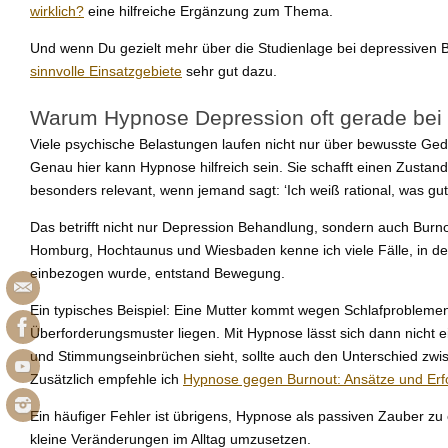
wirklich?
eine hilfreiche Ergänzung zum Thema.
Und wenn Du gezielt mehr über die Studienlage bei depressiven
sinnvolle Einsatzgebiete
sehr gut dazu.
Warum Hypnose Depression oft gerade bei f
Viele psychische Belastungen laufen nicht nur über bewusste Geda
Genau hier kann Hypnose hilfreich sein. Sie schafft einen Zustan
besonders relevant, wenn jemand sagt: ‘Ich weiß rational, was gu
Das betrifft nicht nur Depression Behandlung, sondern auch Bu
Homburg, Hochtaunus und Wiesbaden kenne ich viele Fälle, in den
einbezogen wurde, entstand Bewegung.
Ein typisches Beispiel: Eine Mutter kommt wegen Schlafproblemen u
Überforderungsmuster liegen. Mit Hypnose lässt sich dann nicht e
und Stimmungseinbrüchen sieht, sollte auch den Unterschied zwi
Zusätzlich empfehle ich
Hypnose gegen Burnout: Ansätze und Erf
Ein häufiger Fehler ist übrigens, Hypnose als passiven Zauber z
kleine Veränderungen im Alltag umzusetzen.