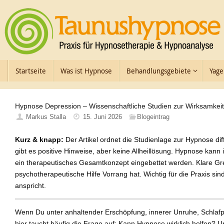
Zum
Inhalt
springen
Zum
Startseite
Was ist Hypnose
Behandlungsgebiete
Yage
Inhalt
springen
Hypnose Depression – Wissenschaftliche Studien zur Wirksamkeit
Markus Stalla
15. Juni 2026
Blogeintrag
Kurz & knapp:
Der Artikel ordnet die Studienlage zur Hypnose di
gibt es positive Hinweise, aber keine Allheillösung. Hypnose kan
ein therapeutisches Gesamtkonzept eingebettet werden. Klare Gr
psychotherapeutische Hilfe Vorrang hat. Wichtig für die Praxis si
anspricht.
Wenn Du unter anhaltender Erschöpfung, innerer Unruhe, Schlafpr
hier taucht häufig die Frage auf: Kann Hypnose wirklich helfen