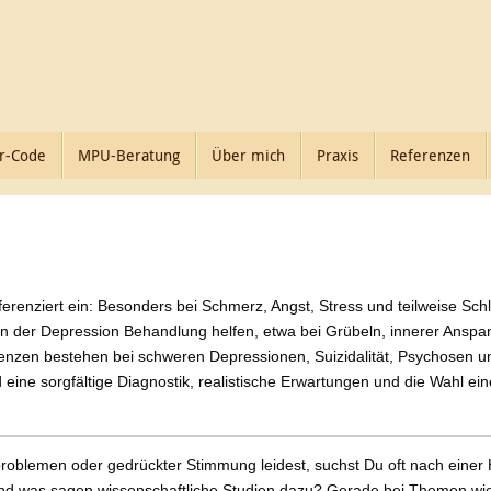
r-Code
MPU-Beratung
Über mich
Praxis
Referenzen
fferenziert ein: Besonders bei Schmerz, Angst, Stress und teilweise Sc
n in der Depression Behandlung helfen, etwa bei Grübeln, innerer Anspa
enzen bestehen bei schweren Depressionen, Suizidalität, Psychosen un
nd eine sorgfältige Diagnostik, realistische Erwartungen und die Wahl 
oblemen oder gedrückter Stimmung leidest, suchst Du oft nach einer Hi
? Und was sagen wissenschaftliche Studien dazu? Gerade bei Themen 