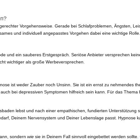
en?
ersgerechter Vorgehensweise. Gerade bei Schlafproblemen, Ängsten, 
utsames und individuell angepasstes Vorgehen dabei eine wichtige Rolle
hode und ein sauberes Erstgespräch. Seriöse Anbieter versprechen ke
icht wichtiger als große Werbeversprechen.
ypnose ist weder Zauber noch Unsinn. Sie ist ein ernst zu nehmendes t
auch bei depressiven Symptomen hilfreich sein kann. Für das Thema H
 lebst und nach einer empathischen, fundierten Unterstützung suchst
edarf, Deinem Nervensystem und Deiner Lebenslage passt. Hypnose kan
kann, sondern
wie
sie in Deinem Fall sinnvoll eingebettet werden sollte.