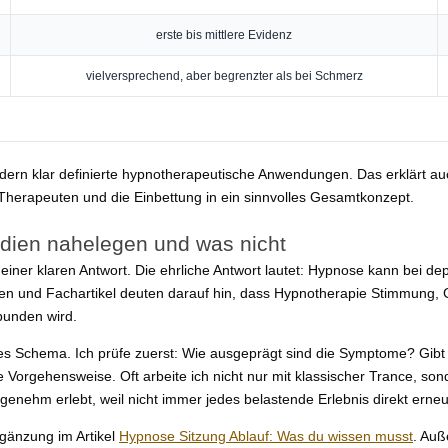
erste bis mittlere Evidenz
vielversprechend, aber begrenzter als bei Schmerz
ondern klar definierte hypnotherapeutische Anwendungen. Das erklärt au
 Therapeuten und die Einbettung in ein sinnvolles Gesamtkonzept.
udien nahelegen und was nicht
r klaren Antwort. Die ehrliche Antwort lautet: Hypnose kann bei depre
en und Fachartikel deuten darauf hin, dass Hypnotherapie Stimmung, 
bunden wird.
rres Schema. Ich prüfe zuerst: Wie ausgeprägt sind die Symptome? Gibt
orgehensweise. Oft arbeite ich nicht nur mit klassischer Trance, s
nehm erlebt, weil nicht immer jedes belastende Erlebnis direkt erne
rgänzung im Artikel
Hypnose Sitzung Ablauf: Was du wissen musst
. Auß