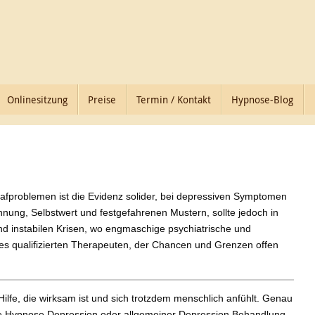
Onlinesitzung
Preise
Termin / Kontakt
Hypnose-Blog
hlafproblemen ist die Evidenz solider, bei depressiven Symptomen
nnung, Selbstwert und festgefahrenen Mustern, sollte jedoch in
d instabilen Krisen, wo engmaschige psychiatrische und
eines qualifizierten Therapeuten, der Chancen und Grenzen offen
lfe, die wirksam ist und sich trotzdem menschlich anfühlt. Genau
wie Hypnose Depression oder allgemeiner Depression Behandlung