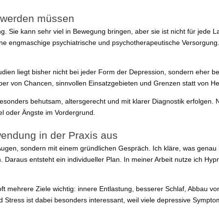
t werden müssen
ng. Sie kann sehr viel in Bewegung bringen, aber sie ist nicht für jede
 eine engmaschige psychiatrische und psychotherapeutische Versorgun
Studien liegt bisher nicht bei jeder Form der Depression, sondern eher
r von Chancen, sinnvollen Einsatzgebieten und Grenzen statt von He
onders behutsam, altersgerecht und mit klarer Diagnostik erfolgen. Nic
el oder Ängste im Vordergrund.
wendung in der Praxis aus
ugen, sondern mit einem gründlichen Gespräch. Ich kläre, was genau 
 Daraus entsteht ein individueller Plan. In meiner Arbeit nutze ich 
mehrere Ziele wichtig: innere Entlastung, besserer Schlaf, Abbau vo
Stress ist dabei besonders interessant, weil viele depressive Sympto