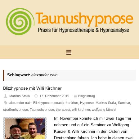
Zum
Inhalt
springen
Schlagwort:
alexander cain
Blitzhypnose mit Willi Kirchner
Markus Stalla
17. Dezember 2019
Blogeintrag
alexander cain
,
Blitzhypnose
,
coach
,
frankfurt
,
Hypnose
,
Markus Stalla
,
Seminar
,
straßenhypnose
,
Taunushypnose
,
therapeut
,
willi kirchner
,
wolfgang künzel
Im November konnte ich mir zwei Tage frei
nehmen und auf ein Seminar zu Wolfgang
Künzel & Willi Kirchner in den Osten von
Deutschland fahren. Ich habe in diesen zwei