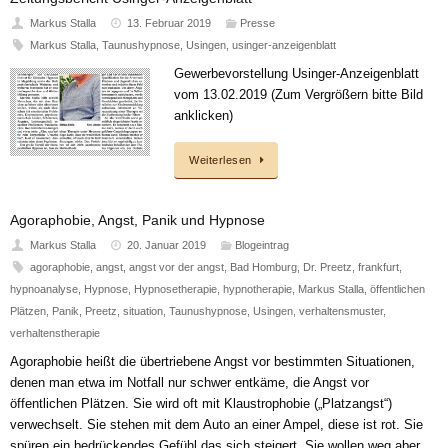
Markus Stalla
13. Februar 2019
Presse
Markus Stalla
,
Taunushypnose
,
Usingen
,
usinger-anzeigenblatt
Gewerbevorstellung Usinger-Anzeigenblatt
vom 13.02.2019 (Zum Vergrößern bitte Bild
anklicken)
Weiterlesen
Agoraphobie, Angst, Panik und Hypnose
Markus Stalla
20. Januar 2019
Blogeintrag
agoraphobie
,
angst
,
angst vor der angst
,
Bad Homburg
,
Dr. Preetz
,
frankfurt
,
hypnoanalyse
,
Hypnose
,
Hypnosetherapie
,
hypnotherapie
,
Markus Stalla
,
öffentlichen
Plätzen
,
Panik
,
Preetz
,
situation
,
Taunushypnose
,
Usingen
,
verhaltensmuster
,
verhaltenstherapie
Agoraphobie heißt die übertriebene Angst vor bestimmten Situationen,
denen man etwa im Notfall nur schwer entkäme, die Angst vor
öffentlichen Plätzen. Sie wird oft mit Klaustrophobie („Platzangst“)
verwechselt. Sie stehen mit dem Auto an einer Ampel, diese ist rot. Sie
spüren ein bedrückendes Gefühl das sich steigert, Sie wollen weg aber