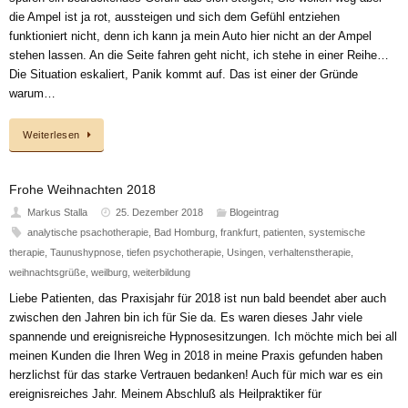
die Ampel ist ja rot, aussteigen und sich dem Gefühl entziehen
funktioniert nicht, denn ich kann ja mein Auto hier nicht an der Ampel
stehen lassen. An die Seite fahren geht nicht, ich stehe in einer Reihe…
Die Situation eskaliert, Panik kommt auf. Das ist einer der Gründe
warum…
Weiterlesen
Frohe Weihnachten 2018
Markus Stalla
25. Dezember 2018
Blogeintrag
analytische psachotherapie
,
Bad Homburg
,
frankfurt
,
patienten
,
systemische
therapie
,
Taunushypnose
,
tiefen psychotherapie
,
Usingen
,
verhaltenstherapie
,
weihnachtsgrüße
,
weilburg
,
weiterbildung
Liebe Patienten, das Praxisjahr für 2018 ist nun bald beendet aber auch
zwischen den Jahren bin ich für Sie da. Es waren dieses Jahr viele
spannende und ereignisreiche Hypnosesitzungen. Ich möchte mich bei all
meinen Kunden die Ihren Weg in 2018 in meine Praxis gefunden haben
herzlichst für das starke Vertrauen bedanken! Auch für mich war es ein
ereignisreiches Jahr. Meinem Abschluß als Heilpraktiker für