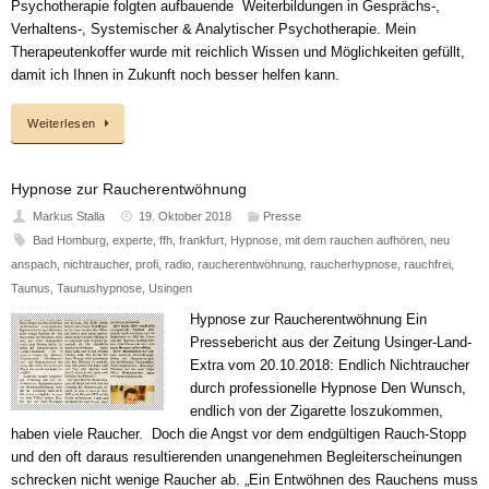
Psychotherapie folgten aufbauende Weiterbildungen in Gesprächs-,
Verhaltens-, Systemischer & Analytischer Psychotherapie. Mein
Therapeutenkoffer wurde mit reichlich Wissen und Möglichkeiten gefüllt,
damit ich Ihnen in Zukunft noch besser helfen kann.
Weiterlesen
Hypnose zur Raucherentwöhnung
Markus Stalla
19. Oktober 2018
Presse
Bad Homburg
,
experte
,
ffh
,
frankfurt
,
Hypnose
,
mit dem rauchen aufhören
,
neu
anspach
,
nichtraucher
,
profi
,
radio
,
raucherentwöhnung
,
raucherhypnose
,
rauchfrei
,
Taunus
,
Taunushypnose
,
Usingen
Hypnose zur Raucherentwöhnung Ein
Pressebericht aus der Zeitung Usinger-Land-
Extra vom 20.10.2018: Endlich Nichtraucher
durch professionelle Hypnose Den Wunsch,
endlich von der Zigarette loszukommen,
haben viele Raucher. Doch die Angst vor dem endgültigen Rauch-Stopp
und den oft daraus resultierenden unangenehmen Begleiterscheinungen
schrecken nicht wenige Raucher ab. „Ein Entwöhnen des Rauchens muss