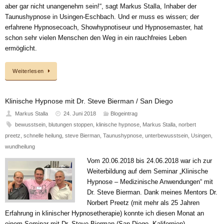
aber gar nicht unangenehm sein!“, sagt Markus Stalla, Inhaber der
Taunushypnose in Usingen-Eschbach. Und er muss es wissen; der
erfahrene Hypnosecoach, Showhypnotiseur und Hypnosemaster, hat
schon sehr vielen Menschen den Weg in ein rauchfreies Leben
ermöglicht.
Weiterlesen
Klinische Hypnose mit Dr. Steve Bierman / San Diego
Markus Stalla
24. Juni 2018
Blogeintrag
bewusstsein
,
blutungen stoppen
,
klinische hypnose
,
Markus Stalla
,
norbert
preetz
,
schnelle heilung
,
steve Bierman
,
Taunushypnose
,
unterbewusstsein
,
Usingen
,
wundheilung
Vom 20.06.2018 bis 24.06.2018 war ich zur
Weiterbildung auf dem Seminar „Klinische
Hypnose – Medizinische Anwendungen“ mit
Dr. Steve Bierman. Dank meines Mentors Dr.
Norbert Preetz (mit mehr als 25 Jahren
Erfahrung in klinischer Hypnosetherapie) konnte ich diesen Monat an