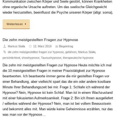
Kommunikation zwischen Körper und Seele gestört, können Krankheiten
ohne organische Ursache auftreten. Um das seelische Gleichgewicht
wieder herzustellen, beeinflusst die Psyche unseren Körper (altgr. soma),
Weiterlesen
Die zehn meistgestellten Fragen zur Hypnose
Markus Stalla
12. März 2019
Blogeintrag
die zehn meistgestellten fragen zur hypnose
,
gefahren
,
Markus Stalla
,
persönlichkeit
,
showhypnose
,
Taunushypnose
,
therapeutische hypnose
Die zehn mir meistgestellten Fragen zur Hypnose Heute möchte ich mal
die 10 meistgestellten Fragen in meiner Praxistätigkeit zur Hypnose
beantworten. Ich beantworte immer gerne die mir gestellten Fragen vor
einer Behandlung, aber vielleicht spart das die ein oder andere kostbare
Minute Ihrer Behandlungszeit bei mir. Frage 1: Schlafe ich während der
Hypnose? Nein, Hypnose ist kein Schlaf. Man ist in einem Wachzustand
mit einer fokusierten Aufmerksamkeit. Frage 2: Bin ich Ihnen ausgeliefert
/ willenlos während der Hypnose? Nein, man ist bei vollem Bewusstsein
und bekommt alles mit. Man würde keine Geheimnisse erzählen, nur das
was man vor der Hypnose…