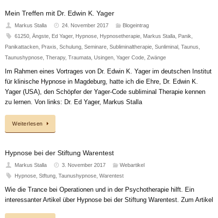
Mein Treffen mit Dr. Edwin K. Yager
Markus Stalla
24. November 2017
Blogeintrag
61250
,
Ängste
,
Ed Yager
,
Hypnose
,
Hypnosetherapie
,
Markus Stalla
,
Panik
,
Panikattacken
,
Praxis
,
Schulung
,
Seminare
,
Subliminaltherapie
,
Sunliminal
,
Taunus
,
Taunushypnose
,
Therapy
,
Traumata
,
Usingen
,
Yager Code
,
Zwänge
Im Rahmen eines Vortrages von Dr. Edwin K. Yager im deutschen Institut
für klinische Hypnose in Magdeburg, hatte ich die Ehre, Dr. Edwin K.
Yager (USA), den Schöpfer der Yager-Code subliminal Therapie kennen
zu lernen. Von links: Dr. Ed Yager, Markus Stalla
Weiterlesen
Hypnose bei der Stiftung Warentest
Markus Stalla
3. November 2017
Webartikel
Hypnose
,
Stftung
,
Taunushypnose
,
Warentest
Wie die Trance bei Operationen und in der Psychotherapie hilft. Ein
interessanter Artikel über Hypnose bei der Stiftung Warentest. Zum Artikel