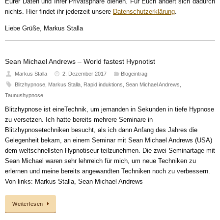
Eurer Daten und Ihrer Privatsphäre dienen. Für Euch ändert sich dadurch
nichts. Hier findet ihr jederzeit unsere
Datenschutzerklärung
.
Liebe Grüße, Markus Stalla
Sean Michael Andrews – World fastest Hypnotist
Markus Stalla
2. Dezember 2017
Blogeintrag
Blitzhypnose
,
Markus Stalla
,
Rapid induktions
,
Sean Michael Andrews
,
Taunushypnose
Blitzhypnose ist eineTechnik, um jemanden in Sekunden in tiefe Hypnose
zu versetzen. Ich hatte bereits mehrere Seminare in
Blitzhypnosetechniken besucht, als ich dann Anfang des Jahres die
Gelegenheit bekam, an einem Seminar mit Sean Michael Andrews (USA)
dem weltschnellsten Hypnotiseur teilzunehmen. Die zwei Seminartage mit
Sean Michael waren sehr lehrreich für mich, um neue Techniken zu
erlernen und meine bereits angewandten Techniken noch zu verbessern.
Von links: Markus Stalla, Sean Michael Andrews
Weiterlesen