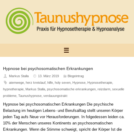
Zum
Inhalt
springen
Hypnose bei psychosomatischen Erkrankungen
Markus Stalla
13. März 2019
Blogeintrag
atemwege
,
herz kreislauf
,
hilfe
,
holy seven
,
Hypnose
,
Hypnosetherapie
,
hypnotherapie
,
Markus Stalla
,
psychosomatische erkrankungen
,
reizdarm
,
sexuelle
probleme
,
Taunushypnose
,
verdauungstrakt
Hypnose bei psychosomatischen Erkrankungen Die psychische
Belastung im heutigen Lebens- und Berufsalltag stellt unseren Körper
jeden Tag aufs Neue vor Herausforderungen. In folgedessen leiden ca.
10% der Menschen unseres Kontinents an psychosomatischen
Erkrankungen. Wenn die Stimme schweigt, spricht der Körper Ist die