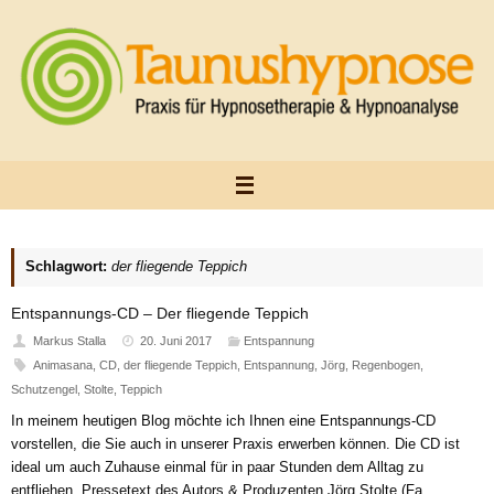
Zum
Inhalt
springen
Schlagwort:
der fliegende Teppich
Entspannungs-CD – Der fliegende Teppich
Markus Stalla
20. Juni 2017
Entspannung
Animasana
,
CD
,
der fliegende Teppich
,
Entspannung
,
Jörg
,
Regenbogen
,
Schutzengel
,
Stolte
,
Teppich
In meinem heutigen Blog möchte ich Ihnen eine Entspannungs-CD
vorstellen, die Sie auch in unserer Praxis erwerben können. Die CD ist
ideal um auch Zuhause einmal für in paar Stunden dem Alltag zu
entfliehen. Pressetext des Autors & Produzenten Jörg Stolte (Fa.