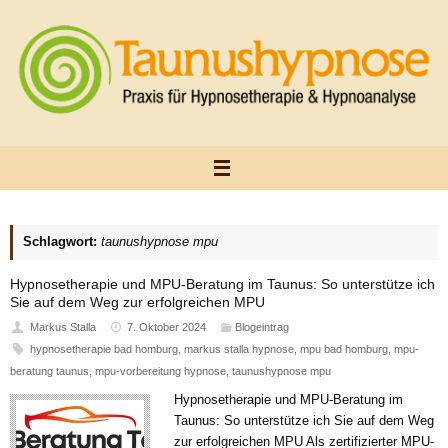
Zum
Inhalt
springen
Schlagwort:
taunushypnose mpu
Hypnosetherapie und MPU-Beratung im Taunus: So unterstütze ich
Sie auf dem Weg zur erfolgreichen MPU
Markus Stalla
7. Oktober 2024
Blogeintrag
hypnosetherapie bad homburg
,
markus stalla hypnose
,
mpu bad homburg
,
mpu-
beratung taunus
,
mpu-vorbereitung hypnose
,
taunushypnose mpu
Hypnosetherapie und MPU-Beratung im
Taunus: So unterstütze ich Sie auf dem Weg
zur erfolgreichen MPU Als zertifizierter MPU-