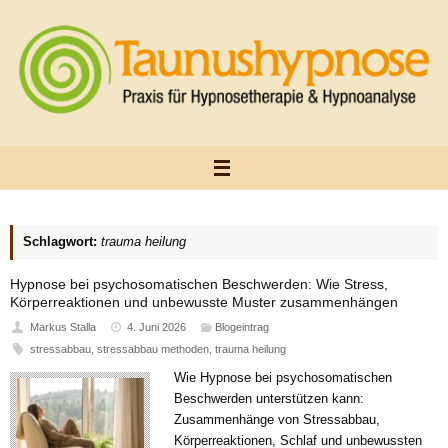
Zum
Inhalt
springen
Schlagwort:
trauma heilung
Hypnose bei psychosomatischen Beschwerden: Wie Stress,
Körperreaktionen und unbewusste Muster zusammenhängen
Markus Stalla
4. Juni 2026
Blogeintrag
stressabbau
,
stressabbau methoden
,
trauma heilung
Wie Hypnose bei psychosomatischen
Beschwerden unterstützen kann:
Zusammenhänge von Stressabbau,
Körperreaktionen, Schlaf und unbewussten