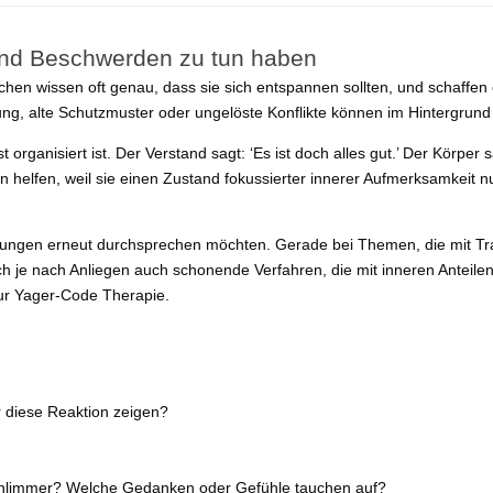
nd Beschwerden zu tun haben
 wissen oft genau, dass sie sich entspannen sollten, und schaffen es 
ung, alte Schutzmuster oder ungelöste Konflikte können im Hintergrund
 organisiert ist. Der Verstand sagt: ‘Es ist doch alles gut.’ Der Körper
helfen, weil sie einen Zustand fokussierter innerer Aufmerksamkeit n
astungen erneut durchsprechen möchten. Gerade bei Themen, die mit T
ch je nach Anliegen auch schonende Verfahren, die mit inneren Antei
zur Yager-Code Therapie.
r diese Reaktion zeigen?
schlimmer? Welche Gedanken oder Gefühle tauchen auf?