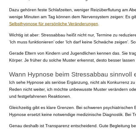
Dazu gehören feste Schlafzeiten, weniger Reizüberflutung am Ab
wenige Minuten am Tag können dem Nervensystem zeigen: Es gibt ni
Selbsthypnose für persönliche Veränderungen
.
Wichtig ist aber: Stressabbau heißt nicht nur, Termine zu reduzier
‘Ich muss funktionieren’ oder ‘Ich darf keine Schwäche zeigen’. So
Gerade Eltern von Kindern und Jugendlichen kennen das. Sie trage
Körper. Je früher du solche Muster erkennst, desto besser lassen 
Wann Hypnose beim Stressabbau sinnvoll er
Ich sehe Hypnose als seriöse Ergänzung, nicht als Konkurrenz zu 
Reden nicht weiter, ich möchte unbewusste Muster verändern ode
und festgefahrenen Reaktionen.
Gleichzeitig gibt es klare Grenzen. Bei schweren psychiatrische
Hypnose ersetzt keine notwendige medizinische Diagnostik. Bei Tr
Genau deshalb ist Transparenz entscheidend. Gute Begleitung b