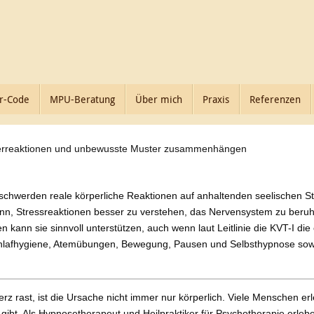
r-Code
MPU-Beratung
Über mich
Praxis
Referenzen
perreaktionen und unbewusste Muster zusammenhängen
schwerden reale körperliche Reaktionen auf anhaltenden seelischen S
nn, Stressreaktionen besser zu verstehen, das Nervensystem zu beruhi
nn sie sinnvoll unterstützen, auch wenn laut Leitlinie die KVT-I die 
hlafhygiene, Atemübungen, Bewegung, Pausen und Selbsthypnose sowie
rz rast, ist die Ursache nicht immer nur körperlich. Viele Menschen er
ibt. Als Hypnosetherapeut und Heilpraktiker für Psychotherapie erlebe