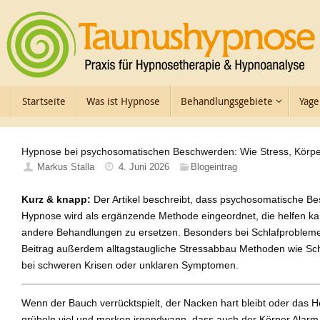
Zum
Inhalt
springen
Zum
Startseite
Was ist Hypnose
Behandlungsgebiete
Yage
Inhalt
springen
Hypnose bei psychosomatischen Beschwerden: Wie Stress, Kör
Markus Stalla
4. Juni 2026
Blogeintrag
Kurz & knapp:
Der Artikel beschreibt, dass psychosomatische Be
Hypnose wird als ergänzende Methode eingeordnet, die helfen ka
andere Behandlungen zu ersetzen. Besonders bei Schlafproblemen ka
Beitrag außerdem alltagstaugliche Stressabbau Methoden wie Sc
bei schweren Krisen oder unklaren Symptomen.
Wenn der Bauch verrücktspielt, der Nacken hart bleibt oder das He
grübeln viel und merken irgendwann, dass auch der Körper Alarm g