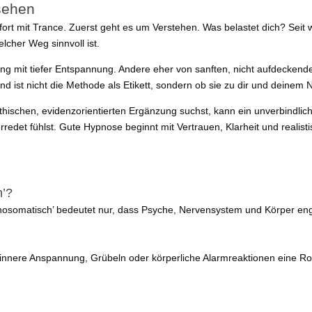
ssehen
fort mit Trance. Zuerst geht es um Verstehen. Was belastet dich? Se
cher Weg sinnvoll ist.
g mit tiefer Entspannung. Andere eher von sanften, nicht aufdeckend
nd ist nicht die Methode als Etikett, sondern ob sie zu dir und deinem
en, evidenzorientierten Ergänzung suchst, kann ein unverbindlicher e
rredet fühlst. Gute Hypnose beginnt mit Vertrauen, Klarheit und realist
h’?
sychosomatisch’ bedeutet nur, dass Psyche, Nervensystem und Körper 
nere Anspannung, Grübeln oder körperliche Alarmreaktionen eine Rolle