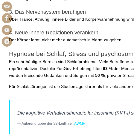
3. Das Nervensystem beruhigen
Über Trance, Atmung, innere Bilder und Körperwahrnehmung wird 
4. Neue innere Reaktionen verankern
Der Körper lernt, nicht mehr automatisch in Alarm zu gehen.
Hypnose bei Schlaf, Stress und psychosom
Ein sehr häufiger Bereich sind Schlafprobleme. Viele Betroffene li
repräsentativen Doctolib-YouGov-Erhebung litten
63 %
der Mensch
wurden kreisende Gedanken und Sorgen mit
50 %
, privater Stres
Für Schlafstörungen ist die Studienlage klarer als für viele ande
Die kognitive Verhaltenstherapie für Insomnie (KVT-I) 
— Autorengruppe der S3-Leitlinie ,
AWMF