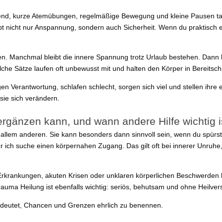
end, kurze Atemübungen, regelmäßige Bewegung und kleine Pausen tag
cht nur Anspannung, sondern auch Sicherheit. Wenn du praktisch einst
en. Manchmal bleibt die innere Spannung trotz Urlaub bestehen. Dann lieg
lche Sätze laufen oft unbewusst mit und halten den Körper in Bereitsch
n Verantwortung, schlafen schlecht, sorgen sich viel und stellen ihre
sie sich verändern.
gänzen kann, und wann andere Hilfe wichtig i
allem anderen. Sie kann besonders dann sinnvoll sein, wenn du spürst:
r ich suche einen körpernahen Zugang. Das gilt oft bei innerer Unru
n Erkrankungen, akuten Krisen oder unklaren körperlichen Beschwerden 
auma Heilung ist ebenfalls wichtig: seriös, behutsam und ohne Heilver
edeutet, Chancen und Grenzen ehrlich zu benennen.