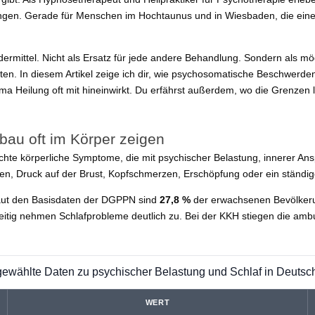
gen. Gerade für Menschen im Hochtaunus und in Wiesbaden, die eine 
rmittel. Nicht als Ersatz für jede andere Behandlung. Sondern als mö
n. In diesem Artikel zeige ich dir, wie psychosomatische Beschwerde
eilung oft mit hineinwirkt. Du erfährst außerdem, wo die Grenzen li
bau oft im Körper zeigen
echte körperliche Symptome, die mit psychischer Belastung, innerer
, Druck auf der Brust, Kopfschmerzen, Erschöpfung oder ein ständige
 Laut den Basisdaten der DGPPN sind
27,8 %
der erwachsenen Bevölkeru
zeitig nehmen Schlafprobleme deutlich zu. Bei der KKH stiegen die am
ewählte Daten zu psychischer Belastung und Schlaf in Deutsc
WERT