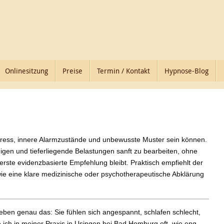
Onlinesitzung
Preise
Termin / Kontakt
Hypnose-Blog
tress, innere Alarmzustände und unbewusste Muster sein können.
gen und tieferliegende Belastungen sanft zu bearbeiten, ohne
erste evidenzbasierte Empfehlung bleibt. Praktisch empfiehlt der
 eine klare medizinische oder psychotherapeutische Abklärung
leben genau das: Sie fühlen sich angespannt, schlafen schlecht,
 ich in meiner Praxis in Usingen bei Bad Homburg oft, wie eng