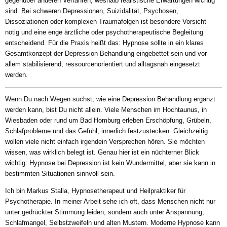
gegenüber anderen Verfahren, weshalb realistische Erwartungen wichtig
sind. Bei schweren Depressionen, Suizidalität, Psychosen,
Dissoziationen oder komplexen Traumafolgen ist besondere Vorsicht
nötig und eine enge ärztliche oder psychotherapeutische Begleitung
entscheidend. Für die Praxis heißt das: Hypnose sollte in ein klares
Gesamtkonzept der Depression Behandlung eingebettet sein und vor
allem stabilisierend, ressourcenorientiert und alltagsnah eingesetzt
werden.
Wenn Du nach Wegen suchst, wie eine Depression Behandlung ergänzt
werden kann, bist Du nicht allein. Viele Menschen im Hochtaunus, in
Wiesbaden oder rund um Bad Homburg erleben Erschöpfung, Grübeln,
Schlafprobleme und das Gefühl, innerlich festzustecken. Gleichzeitig
wollen viele nicht einfach irgendein Versprechen hören. Sie möchten
wissen, was wirklich belegt ist. Genau hier ist ein nüchterner Blick
wichtig: Hypnose bei Depression ist kein Wundermittel, aber sie kann in
bestimmten Situationen sinnvoll sein.
Ich bin Markus Stalla, Hypnosetherapeut und Heilpraktiker für
Psychotherapie. In meiner Arbeit sehe ich oft, dass Menschen nicht nur
unter gedrückter Stimmung leiden, sondern auch unter Anspannung,
Schlafmangel, Selbstzweifeln und alten Mustern. Moderne Hypnose kann