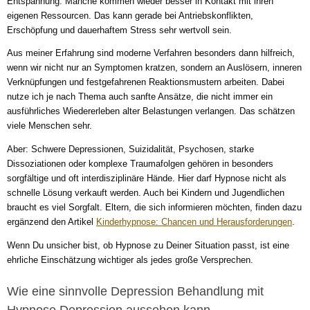
Entspannung. Manche kommen wieder besser in Kontakt mit ihren
eigenen Ressourcen. Das kann gerade bei Antriebskonflikten,
Erschöpfung und dauerhaftem Stress sehr wertvoll sein.
Aus meiner Erfahrung sind moderne Verfahren besonders dann hilfreich,
wenn wir nicht nur an Symptomen kratzen, sondern an Auslösern, inneren
Verknüpfungen und festgefahrenen Reaktionsmustern arbeiten. Dabei
nutze ich je nach Thema auch sanfte Ansätze, die nicht immer ein
ausführliches Wiedererleben alter Belastungen verlangen. Das schätzen
viele Menschen sehr.
Aber: Schwere Depressionen, Suizidalität, Psychosen, starke
Dissoziationen oder komplexe Traumafolgen gehören in besonders
sorgfältige und oft interdisziplinäre Hände. Hier darf Hypnose nicht als
schnelle Lösung verkauft werden. Auch bei Kindern und Jugendlichen
braucht es viel Sorgfalt. Eltern, die sich informieren möchten, finden dazu
ergänzend den Artikel
Kinderhypnose: Chancen und Herausforderungen
.
Wenn Du unsicher bist, ob Hypnose zu Deiner Situation passt, ist eine
ehrliche Einschätzung wichtiger als jedes große Versprechen.
Wie eine sinnvolle Depression Behandlung mit
Hypnose Depression aussehen kann