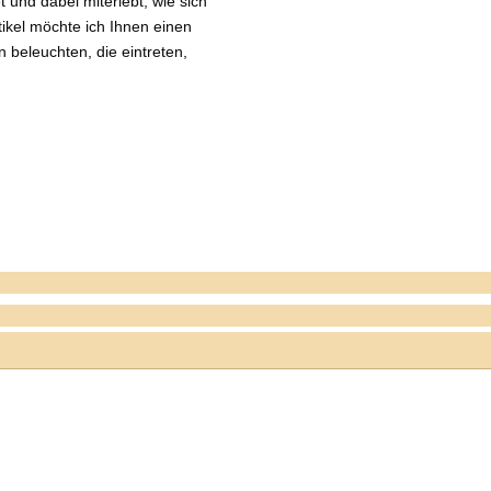
und dabei miterlebt, wie sich
ikel möchte ich Ihnen einen
 beleuchten, die eintreten,