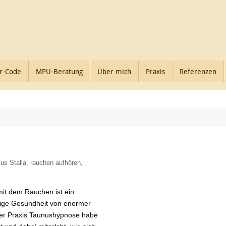
r-Code
MPU-Beratung
Über mich
Praxis
Referenzen
us Stalla
,
rauchen aufhören
,
it dem Rauchen ist ein
stige Gesundheit von enormer
ner Praxis Taunushypnose habe