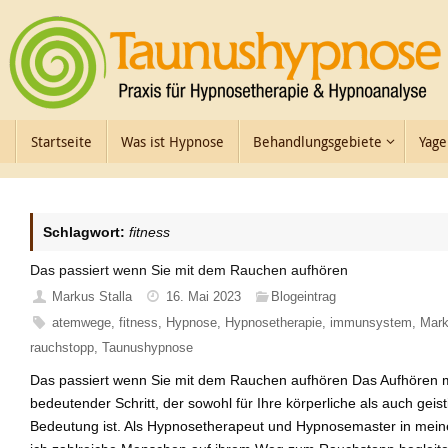
Zum
Inhalt
springen
Zum
Startseite
Was ist Hypnose
Behandlungsgebiete
Yage
Inhalt
springen
Schlagwort:
fitness
Das passiert wenn Sie mit dem Rauchen aufhören
Markus Stalla
16. Mai 2023
Blogeintrag
atemwege
,
fitness
,
Hypnose
,
Hypnosetherapie
,
immunsystem
,
Mark
rauchstopp
,
Taunushypnose
Das passiert wenn Sie mit dem Rauchen aufhören Das Aufhören m
bedeutender Schritt, der sowohl für Ihre körperliche als auch gei
Bedeutung ist. Als Hypnosetherapeut und Hypnosemaster in mei