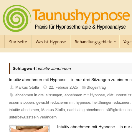
Zum
Inhalt
springen
Zum
Startseite
Was ist Hypnose
Behandlungsgebiete
Yage
Inhalt
springen
Schlagwort:
intuitiv abnehmen
Intuitiv abnehmen mit Hypnose – in nur drei Sitzungen zu einem 
Markus Stalla
22. Februar 2026
Blogeintrag
abnehmen in drei sitzungen
,
abnehmen mit Hypnose
,
diät unterstü
essen stoppen
,
gewicht reduzieren mit hypnose
,
heißhunger reduzieren
intuitiv abnehmen
,
Markus Stalla
,
nachhaltig abnehmen
,
süßigkeiten lo
unterbewusstsein verändern
Intuitiv abnehmen mit Hypnose – in nur