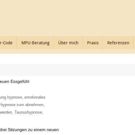
r-Code
MPU-Beratung
Über mich
Praxis
Referenzen
neuen Essgefühl
tzung hypnose
,
emotionales
,
hypnose zum abnehmen
,
swerden
,
Taunushypnose
,
 drei Sitzungen zu einem neuen