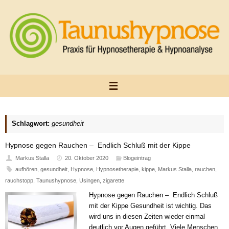
Zum
Inhalt
springen
Schlagwort:
gesundheit
Hypnose gegen Rauchen – Endlich Schluß mit der Kippe
Markus Stalla
20. Oktober 2020
Blogeintrag
aufhören
,
gesundheit
,
Hypnose
,
Hypnosetherapie
,
kippe
,
Markus Stalla
,
rauchen
,
rauchstopp
,
Taunushypnose
,
Usingen
,
zigarette
Hypnose gegen Rauchen – Endlich Schluß
mit der Kippe Gesundheit ist wichtig. Das
wird uns in diesen Zeiten wieder einmal
deutlich vor Augen geführt. Viele Menschen