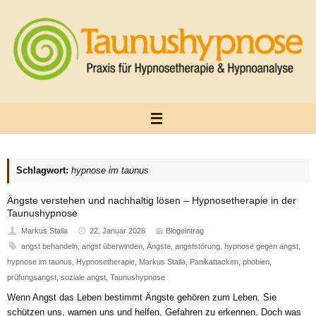
Zum
Inhalt
springen
Schlagwort:
hypnose im taunus
Ängste verstehen und nachhaltig lösen – Hypnosetherapie in der
Taunushypnose
Markus Stalla
22. Januar 2026
Blogeintrag
angst behandeln
,
angst überwinden
,
Ängste
,
angststörung
,
hypnose gegen angst
,
hypnose im taunus
,
Hypnosetherapie
,
Markus Stalla
,
Panikattacken
,
phobien
,
prüfungsangst
,
soziale angst
,
Taunushypnose
Wenn Angst das Leben bestimmt Ängste gehören zum Leben. Sie
schützen uns, warnen uns und helfen, Gefahren zu erkennen. Doch was