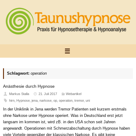
Zum
Inhalt
springen
Schlagwort:
operation
Anästhesie durch Hypnose
Markus Stalla
21. Juli 2017
Webartikel
hirn
,
Hypnose
,
jena
,
narkose
,
op
,
operation
,
tremor
,
uni
In der Uniklinik in Jena werden Tremor Patienten seit kurzem erstmals
ohne Narkose unter Hypnose operiert. Was in Deutschland erst jetzt
langsam im kommen ist, wird zB. in den USA schon seit Jahren
angewandt. Operationen mit Schmerzabschaltung durch Hypnose haben
viele Vorteile gegenüber der klassischen Narkose. Es gibt keine