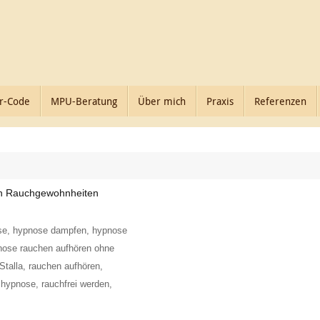
r-Code
MPU-Beratung
Über mich
Praxis
Referenzen
en Rauchgewohnheiten
se
,
hypnose dampfen
,
hypnose
nose rauchen aufhören ohne
Stalla
,
rauchen aufhören
,
h hypnose
,
rauchfrei werden
,