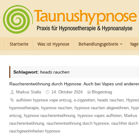
Zum
Inhalt
springen
Zum
Startseite
Was ist Hypnose
Behandlungsgebiete
Yage
Inhalt
springen
Schlagwort:
heads rauchen
Raucherentwöhnung durch Hypnose: Auch bei Vapes und ander
Markus Stalla
14. Oktober 2024
Blogeintrag
aufhören hypnose vape entzug
,
e-zigaretten
,
heads rauchen
,
Hypno
hypnosetherapie
,
hypnose rauchen
,
hypnose rauchen abgewöhnen
,
hyp
entzug
,
hypnose raucherentwöhnung
,
hypnose vapes aufhören
,
Markus 
raucherentwöhnung
,
raucherentwöhnung durch hypnose
,
rauchfrei durc
rauchgewohnheiten hypnose