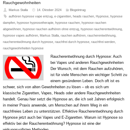
Rauchgewohnheiten
Markus Stalla
14. Oktober 2024
Blogeintrag
aufhören hypnose vape entzug
,
e-zigaretten
,
heads rauchen
,
Hypnose
,
hypnose
dampfen
,
hypnose hypnosetherapie
,
hypnose rauchen
,
hypnose rauchen
abgewöhnen
,
hypnose rauchen aufhören ohne entzug
,
hypnose raucherentwöhnung
,
hypnose vapes aufhören
,
Markus Stalla
,
rauchen aufhören
,
raucherentwöhnung
,
raucherentwöhnung durch hypnose
,
rauchfrei durch hypnose
,
rauchfrei werden
,
rauchgewohnheiten hypnose
Raucherentwöhnung durch Hypnose: Auch
bei Vapes und anderen Rauchgewohnheiten
Der Wunsch, mit dem Rauchen aufzuhören,
ist für viele Menschen ein wichtiger Schritt zu
einem gesünderen Leben. Doch oft ist es
schwer, sich von alten Gewohnheiten zu lösen – ob es sich um
klassische Zigaretten, Vapes, Heads oder andere Rauchgewohnheiten
handelt. Genau hier setzt die Hypnose an, die ich seit Jahren erfolgreich
in meiner Praxis anwende, um Menschen auf ihrem Weg in ein
rauchfreies Leben zu unterstützen. Effektive Raucherentwöhnung durch
Hypnose jetzt auch bei Vapes und E-Zigaretten. Warum ist Hypnose so
effektiv bei der Raucherentwöhnung? Hypnose ist eine der
wirkungsvollsten Methoden,…