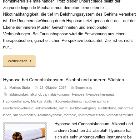
kombinieren sie miteinander. Trotz dieser Unterschiede bleibt der
zugrunde liegende Mechanismus derselbe: eine erlernte
Nikotinabhängigkeit, die tief im Belohnungssystem des Gehirns verankert
ist. Die Raucherentwöhnung durch Hypnose setzt genau dort an – auf der
Ebene der inneren Muster, Gewohnheiten und emotionalen
Verknüpfungen. Bei Taunushypnose wird die Entwöhnung aus einer
therapeutischen, ganzheitlichen Perspektive betrachtet. Ziel ist es nicht
nur,…
Weiterlesen
Hypnose bei Cannabiskonsum, Alkohol und anderen Süchten
Markus Stalla
28. Oktober 2024
Blogeintrag
abhängigkeit
,
alkohol
,
cannabiskonsum
,
Hypnose
,
hypnosetherapeut
,
Hypnosetherapie
,
Markus Stalla
,
nikotinentwöhnung
,
rauchen aufhören
,
raucherentwöhnung
,
selbstkontrolle
,
sucht
,
suchtbewältigung
,
suchterfolge
,
suchtfreie
leben
,
suchtverhalten
,
Taunushypnose
,
therapie
,
unterbewusstsein
,
verhaltensmuster
Hypnose bei Cannabiskonsum, Alkohol und
anderen Süchten Ja, absolut! Hypnose hat
sich als sehr wirkungsvolles Instrument bei