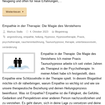
Neugierig und offen für neue Erfahrungen,…
Weiterlesen
Empathie in der Therapie: Die Magie des Verstehens
Markus Stalla
4. Oktober 2023
Blogeintrag
angststörung
,
empathie
,
heilung
,
Hypnose
,
Hypnosetherapie
,
Praxis
,
psychotherapie
,
raucherentwöhnung
,
Taunushypnose
,
therapie
,
unterbewusstsein
,
veränderung
Empathie in der Therapie: Die Magie des
Verstehens Ich meiner Praxis
Taunushypnose arbeite ich seit vielen Jahren
als Therapeut in der Psychotherapie. In
meiner Arbeit habe ich festgestellt, dass
Empathie eine Schlüsselrolle in der Therapie spielt. In diesem Blogartikel
möchte ich dir näherbringen, warum Empathie so wichtig ist und wie sie
unsere therapeutische Beziehung und deinen Heilungsprozess
beeinflusst. Was ist Empathie? Empathie ist die Fähigkeit, die Gefühle,
Gedanken und Perspektiven einer anderen Person nachzuvollziehen und
zu verstehen. Es geht darum, sich in deine Lage zu versetzen und deine