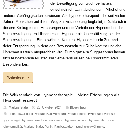
der Bewältigung von Suchtverhalten,
einschließlich Cannabiskonsum, Alkohol und
anderen Abhängigkeiten, erwiesen. Als Hypnosetherapeut, der seit vielen
Jahren Menschen auf ihrem Weg zur Veränderung begleitet, möchte ich in
diesem Beitrag meine Erfahrungen und die Vorteile der Hypnose bei der
Suchtbewältigung mit Ihnen teilen. Hypnose als Unterstützung bei der
Suchtbewältigung – Ein bewährtes Konzept Hypnose ist ein Zustand
tiefer Entspannung, in dem das Bewusstsein zur Ruhe kommt und das
Unterbewusstsein ansprechbar wird. Durch gezielte Suggestionen lassen
sich festgefahrene Muster und Verhaltensweisen neu programmieren.
Besonders bei…
Weiterlesen
Die Wirksamkeit von Hypnosetherapie – Meine Erfahrungen als
Hypnosetherapeut
Markus Stalla
23. Oktober 2024
Blogeintrag
angstbewältigung
,
Ängste
,
Bad Homburg
,
Entspannung
,
Hypnose
,
hypnose
gegen angst
,
hypnose raucherentwöhnung
,
hypnosesitzung
,
hypnosetherapeut
,
lebensqualität
,
Markus Stalla
,
Panik
,
Panikattacken
,
raucherentwöhnung
,