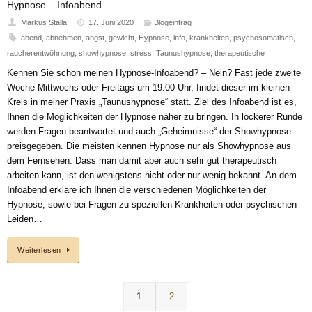
Hypnose – Infoabend
Markus Stalla
17. Juni 2020
Blogeintrag
abend
,
abnehmen
,
angst
,
gewicht
,
Hypnose
,
info
,
krankheiten
,
psychosomatisch
,
raucherentwöhnung
,
showhypnose
,
stress
,
Taunushypnose
,
therapeutische
Kennen Sie schon meinen Hypnose-Infoabend? – Nein? Fast jede zweite
Woche Mittwochs oder Freitags um 19.00 Uhr, findet dieser im kleinen
Kreis in meiner Praxis „Taunushypnose“ statt. Ziel des Infoabend ist es,
Ihnen die Möglichkeiten der Hypnose näher zu bringen. In lockerer Runde
werden Fragen beantwortet und auch „Geheimnisse“ der Showhypnose
preisgegeben. Die meisten kennen Hypnose nur als Showhypnose aus
dem Fernsehen. Dass man damit aber auch sehr gut therapeutisch
arbeiten kann, ist den wenigstens nicht oder nur wenig bekannt. An dem
Infoabend erkläre ich Ihnen die verschiedenen Möglichkeiten der
Hypnose, sowie bei Fragen zu speziellen Krankheiten oder psychischen
Leiden…
Weiterlesen
1
2