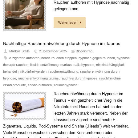
Rauchen aufhören mit Hypnose nachhaltig
gelingen kann.
Weiterlesen
Nachhaltige Raucherentwöhnung durch Hypnose im Taunus
Markus Stalla
2. Dezember 2025
Blogeintrag
e-zigarette aufhören
,
heads rauchen stoppen
,
hypnose gegen rauchen
,
hypnose
therapie rauchen
,
liquids entwöhnung
,
markus stalla hypnose
,
nikotinabhängigkeit
behandeln
,
nikotinfrei werden
,
raucherentwöhnung
,
raucherentwöhnung durch
hypnose
,
raucherentwöhnung taunus
,
rauchfrei durch hypnose
,
rauchfrei ohne
ersatzprodukte
,
shisha aufhören
,
Taunushypnose
Raucherentwöhnung durch Hypnose im
Taunus – ein ganzheitlicher Weg in die
Nikotinfreiheit Rauchen hat sich in den
letzten Jahren stark verändert. Neben der
klassischen Zigarette sind heute E-
Zigaretten, Liquids, Pod-Systeme und Shisha („Heads“) weit verbreitet.
Viele Menschen wechseln zwischen den Konsumformen oder