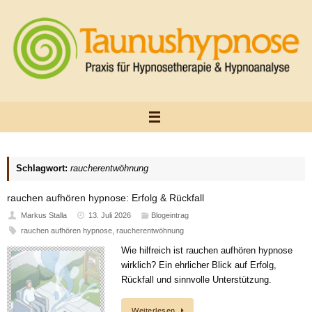
Zum
Inhalt
springen
Schlagwort:
raucherentwöhnung
rauchen aufhören hypnose: Erfolg & Rückfall
Markus Stalla
13. Juli 2026
Blogeintrag
rauchen aufhören hypnose
,
raucherentwöhnung
Wie hilfreich ist rauchen aufhören hypnose
wirklich? Ein ehrlicher Blick auf Erfolg,
Rückfall und sinnvolle Unterstützung.
Weiterlesen