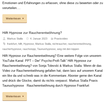
Emotionen und Erfahrungen zu erfassen, ohne diese zu bewerten oder zu
verurteilen.…
Weiterlesen
Hilft Hypnose zur Raucherentwöhnung?
Markus Stalla
4. Januar 2023
Praxisvideo
frankfurt
,
hilft
,
Hypnose
,
Markus Stalla
,
nichtraucher
,
raucherentwöhnung
,
raucherhypnose
,
rauchstopp
,
Taunushypnose
,
weg mit den kippen
Hilft Hypnose zur Raucherentwöhnung? Eine weitere Folge von unserem
YouTube Kanal: PPT – Der“ Psycho-Profi-Talk“ Hilft Hypnose zur
Raucherentwöhnung? von Sonja Tolevski & Markus Stalla. Wenn dir das
Video zur Raucherentwöhnung gefallen hat, dann lass auf unserem Kanal
ein like da und schreib was in die Kommentare. Abonier gerne den Kanal
und drück die Glocke, damit du nichts verpasst. Markus Stalla Praxis
Taunushypnose Raucherentwöhnung durch Hypnose Frankfurt
Weiterlesen