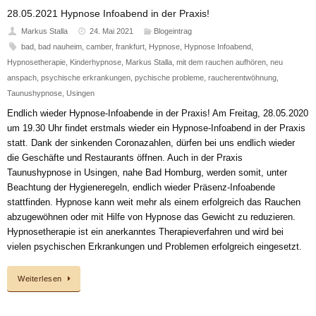
28.05.2021 Hypnose Infoabend in der Praxis!
Markus Stalla
24. Mai 2021
Blogeintrag
bad
,
bad nauheim
,
camber
,
frankfurt
,
Hypnose
,
Hypnose Infoabend
,
Hypnosetherapie
,
Kinderhypnose
,
Markus Stalla
,
mit dem rauchen aufhören
,
neu
anspach
,
psychische erkrankungen
,
pychische probleme
,
raucherentwöhnung
,
Taunushypnose
,
Usingen
Endlich wieder Hypnose-Infoabende in der Praxis! Am Freitag, 28.05.2020
um 19.30 Uhr findet erstmals wieder ein Hypnose-Infoabend in der Praxis
statt. Dank der sinkenden Coronazahlen, dürfen bei uns endlich wieder
die Geschäfte und Restaurants öffnen. Auch in der Praxis
Taunushypnose in Usingen, nahe Bad Homburg, werden somit, unter
Beachtung der Hygieneregeln, endlich wieder Präsenz-Infoabende
stattfinden. Hypnose kann weit mehr als einem erfolgreich das Rauchen
abzugewöhnen oder mit Hilfe von Hypnose das Gewicht zu reduzieren.
Hypnosetherapie ist ein anerkanntes Therapieverfahren und wird bei
vielen psychischen Erkrankungen und Problemen erfolgreich eingesetzt.
Weiterlesen