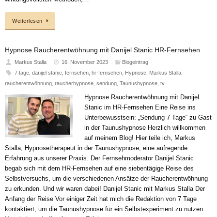
Weiterlesen
Hypnose Raucherentwöhnung mit Danijel Stanic HR-Fernsehen
Markus Stalla
16. November 2023
Blogeintrag
7 tage
,
danijel stanic
,
fernsehen
,
hr-fernsehen
,
Hypnose
,
Markus Stalla
,
raucherentwöhnung
,
raucherhypnose
,
sendung
,
Taunushypnose
,
tv
Hypnose Raucherentwöhnung mit Danijel
Stanic im HR-Fernsehen Eine Reise ins
Unterbewusstsein: „Sendung 7 Tage“ zu Gast
in der Taunushypnose Herzlich willkommen
auf meinem Blog! Hier teile ich, Markus
Stalla, Hypnosetherapeut in der Taunushypnose, eine aufregende
Erfahrung aus unserer Praxis. Der Fernsehmoderator Danijel Stanic
begab sich mit dem HR-Fernsehen auf eine siebentägige Reise des
Selbstversuchs, um die verschiedenen Ansätze der Raucherentwöhnung
zu erkunden. Und wir waren dabei! Danijel Stanic mit Markus Stalla Der
Anfang der Reise Vor einiger Zeit hat mich die Redaktion von 7 Tage
kontaktiert, um die Taunushypnose für ein Selbstexperiment zu nutzen.