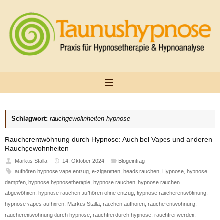
Zum
Inhalt
springen
Schlagwort:
rauchgewohnheiten hypnose
Raucherentwöhnung durch Hypnose: Auch bei Vapes und anderen
Rauchgewohnheiten
Markus Stalla
14. Oktober 2024
Blogeintrag
aufhören hypnose vape entzug
,
e-zigaretten
,
heads rauchen
,
Hypnose
,
hypnose
dampfen
,
hypnose hypnosetherapie
,
hypnose rauchen
,
hypnose rauchen
abgewöhnen
,
hypnose rauchen aufhören ohne entzug
,
hypnose raucherentwöhnung
,
hypnose vapes aufhören
,
Markus Stalla
,
rauchen aufhören
,
raucherentwöhnung
,
raucherentwöhnung durch hypnose
,
rauchfrei durch hypnose
,
rauchfrei werden
,