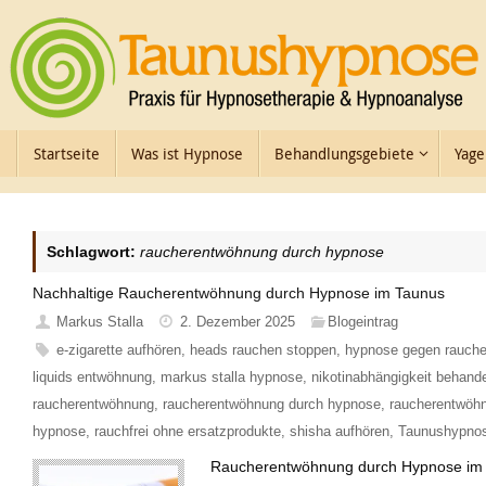
Zum
Inhalt
springen
Zum
Startseite
Was ist Hypnose
Behandlungsgebiete
Yage
Inhalt
springen
Schlagwort:
raucherentwöhnung durch hypnose
Nachhaltige Raucherentwöhnung durch Hypnose im Taunus
Markus Stalla
2. Dezember 2025
Blogeintrag
e-zigarette aufhören
,
heads rauchen stoppen
,
hypnose gegen rauch
liquids entwöhnung
,
markus stalla hypnose
,
nikotinabhängigkeit behand
raucherentwöhnung
,
raucherentwöhnung durch hypnose
,
raucherentwöh
hypnose
,
rauchfrei ohne ersatzprodukte
,
shisha aufhören
,
Taunushypno
Raucherentwöhnung durch Hypnose im T