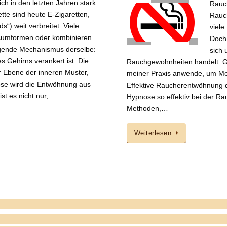
ich in den letzten Jahren stark
Rauc
tte sind heute E-Zigaretten,
Rauc
“) weit verbreitet. Viele
viele
umformen oder kombinieren
Doch 
iegende Mechanismus derselbe:
sich 
s Gehirns verankert ist. Die
Rauchgewohnheiten handelt. Gen
 Ebene der inneren Muster,
meiner Praxis anwende, um Men
se wird die Entwöhnung aus
Effektive Raucherentwöhnung d
ist es nicht nur,…
Hypnose so effektiv bei der R
Methoden,…
Weiterlesen