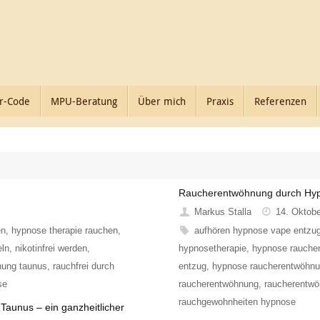
r-Code
MPU-Beratung
Über mich
Praxis
Referenzen
Raucherentwöhnung durch Hyp
Markus Stalla
14. Oktob
en
,
hypnose therapie rauchen
,
aufhören hypnose vape entzu
eln
,
nikotinfrei werden
,
hypnosetherapie
,
hypnose rauche
nung taunus
,
rauchfrei durch
entzug
,
hypnose raucherentwöhn
se
raucherentwöhnung
,
raucherentwö
rauchgewohnheiten hypnose
aunus – ein ganzheitlicher