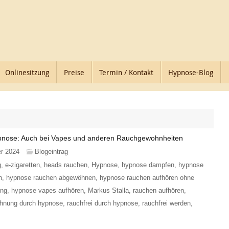
Onlinesitzung
Preise
Termin / Kontakt
Hypnose-Blog
nose: Auch bei Vapes und anderen Rauchgewohnheiten
er 2024
Blogeintrag
g
,
e-zigaretten
,
heads rauchen
,
Hypnose
,
hypnose dampfen
,
hypnose
n
,
hypnose rauchen abgewöhnen
,
hypnose rauchen aufhören ohne
ung
,
hypnose vapes aufhören
,
Markus Stalla
,
rauchen aufhören
,
hnung durch hypnose
,
rauchfrei durch hypnose
,
rauchfrei werden
,