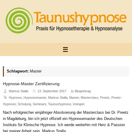
Zum
Inhalt
springen
Schlagwort:
Master
Hypnose-Master Zertifizierung
Markus Stalla
13. September 2017
Blogeintrag
Hypnose
,
Hypnosemaster
,
Markus Stalla
,
Master
,
Masterclass
,
Preetz
,
Preetz-
Hypnose
,
Schulung
,
Seminare
,
Taunushypnose
,
Usingen
Nach erfolgreicher einjähriger Absolvierung der Masterclass bei Dr. Preetz
in Magdeburg, bin ich jetzt offiziell ein Hypnosemaster des Deutschen
Instituts für Klinische Hypnose. Ich werde weiterhin mit Herz & Passion
bei meiner Arbeit sein. Markus Stalla