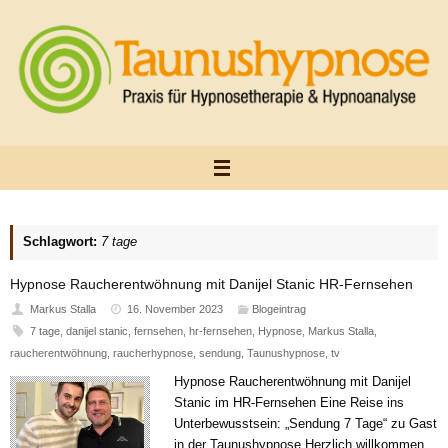
Zum
Inhalt
springen
Schlagwort:
7 tage
Hypnose Raucherentwöhnung mit Danijel Stanic HR-Fernsehen
Markus Stalla
16. November 2023
Blogeintrag
7 tage
,
danijel stanic
,
fernsehen
,
hr-fernsehen
,
Hypnose
,
Markus Stalla
,
raucherentwöhnung
,
raucherhypnose
,
sendung
,
Taunushypnose
,
tv
Hypnose Raucherentwöhnung mit Danijel
Stanic im HR-Fernsehen Eine Reise ins
Unterbewusstsein: „Sendung 7 Tage“ zu Gast
in der Taunushypnose Herzlich willkommen