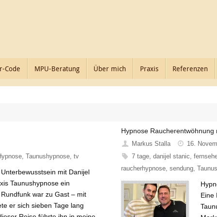
r-Code
MPU-Beratung
Über mich
Praxis
Referenzen
Hypnose Raucherentwöhnung mi
Markus Stalla
16. Novem
Hypnose
,
Taunushypnose
,
tv
7 tage
,
danijel stanic
,
fernseh
raucherhypnose
,
sendung
,
Taunu
nterbewusstsein mit Danijel
raxis Taunushypnose ein
Hypn
 Rundfunk war zu Gast – mit
Eine 
te er sich sieben Tage lang
Taunu
eser Reise führte ihn in meine