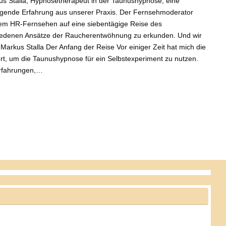
s Stalla, Hypnosetherapeut in der Taunushypnose, eine
gende Erfahrung aus unserer Praxis. Der Fernsehmoderator
 dem HR-Fernsehen auf eine siebentägige Reise des
hiedenen Ansätze der Raucherentwöhnung zu erkunden. Und wir
 Markus Stalla Der Anfang der Reise Vor einiger Zeit hat mich die
rt, um die Taunushypnose für ein Selbstexperiment zu nutzen.
Erfahrungen,…