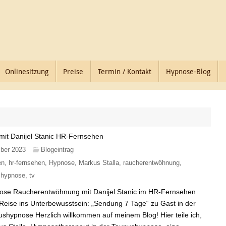
Onlinesitzung
Preise
Termin / Kontakt
Hypnose-Blog
t Danijel Stanic HR-Fernsehen
ber 2023
Blogeintrag
en
,
hr-fernsehen
,
Hypnose
,
Markus Stalla
,
raucherentwöhnung
,
shypnose
,
tv
ose Raucherentwöhnung mit Danijel Stanic im HR-Fernsehen
Reise ins Unterbewusstsein: „Sendung 7 Tage“ zu Gast in der
shypnose Herzlich willkommen auf meinem Blog! Hier teile ich,