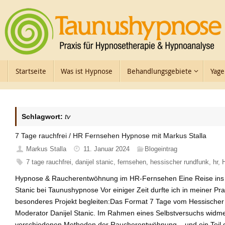
Zum
Inhalt
springen
Zum
Startseite
Was ist Hypnose
Behandlungsgebiete
Yage
Inhalt
springen
Schlagwort:
tv
7 Tage rauchfrei / HR Fernsehen Hypnose mit Markus Stalla
Markus Stalla
11. Januar 2024
Blogeintrag
7 tage rauchfrei
,
danijel stanic
,
fernsehen
,
hessischer rundfunk
,
hr
,
Hypnose & Raucherentwöhnung im HR-Fernsehen Eine Reise ins U
Stanic bei Taunushypnose Vor einiger Zeit durfte ich in meiner P
besonderes Projekt begleiten:Das Format 7 Tage vom Hessischer
Moderator Danijel Stanic. Im Rahmen eines Selbstversuchs widme
verschiedenen Methoden der Raucherentwöhnung – und ein Teil di