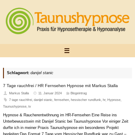
Zum
Inhalt
springen
Schlagwort:
danijel stanic
7 Tage rauchfrei / HR Fernsehen Hypnose mit Markus Stalla
Markus Stalla
11. Januar 2024
Blogeintrag
7 tage rauchfrei
,
danijel stanic
,
fernsehen
,
hessischer rundfunk
,
hr
,
Hypnose
,
Taunushypnose
,
tv
Hypnose & Raucherentwöhnung im HR-Fernsehen Eine Reise ins
Unterbewusstsein mit Danijel Stanic bei Taunushypnose Vor einiger Zeit
durfte ich in meiner Praxis Taunushypnose ein besonderes Projekt
begleiten:Das Format 7 Tage vom Hessischer Rundfunk war zu Gast –