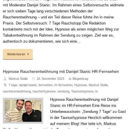
mit Moderator Danijel Stanic. Im Rahmen eines Selbstversuchs widmete
er sich sieben Tage lang verschiedenen Methoden der
Raucherentwöhnung – und ein Teil dieser Reise führte ihn in meine
Praxis. Der Selbstversuch: 7 Tage Rauchstopp Die Redaktion
kontaktierte mich mit der Idee, Hypnose als einen möglichen Weg zur
Tabakentwöhnung im Rahmen der Sendung zu zeigen. Ziel war es,
authentisch zu dokumentieren, wie sich eine…
Weiterlesen
Hypnose Raucherentwöhnung mit Danijel Stanic HR-Fernsehen
Markus Stalla
16. November 2023
Blogeintrag
7 tage
,
danijel stanic
,
fernsehen
,
hr-fernsehen
,
Hypnose
,
Markus Stalla
,
raucherentwöhnung
,
raucherhypnose
,
sendung
,
Taunushypnose
,
tv
Hypnose Raucherentwöhnung mit Danijel
Stanic im HR-Fernsehen Eine Reise ins
Unterbewusstsein: „Sendung 7 Tage“ zu Gast
in der Taunushypnose Herzlich willkommen
auf meinem Blog! Hier teile ich, Markus