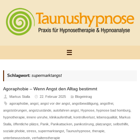
Zum
Inhalt
springen
Schlagwort:
supermarktangst
Agoraphobie – Wenn Angst den Alltag bestimmt
Markus Stalla
22. Februar 2025
Blogeintrag
agoraphobie
,
angst
,
angst vor der angst
,
angstbewältigung
,
angstfrei
,
angststörungen
,
angstzustände
,
autofahren angst
,
Hypnose
,
hypnose bad homburg
,
hypnotherapie
,
innere unruhe
,
klinikaufenthalt
,
kontrollverlust
,
lebensqualität
,
Markus
Stalla
,
öffentliche plätze
,
Panik
,
Panikattacken
,
panikstörung
,
platzangst
,
selbsthilfe
,
soziale phobie
,
stress
,
supermarktangst
,
Taunushypnose
,
therapie
,
unterbewusstsein
,
verhaltenstherapie